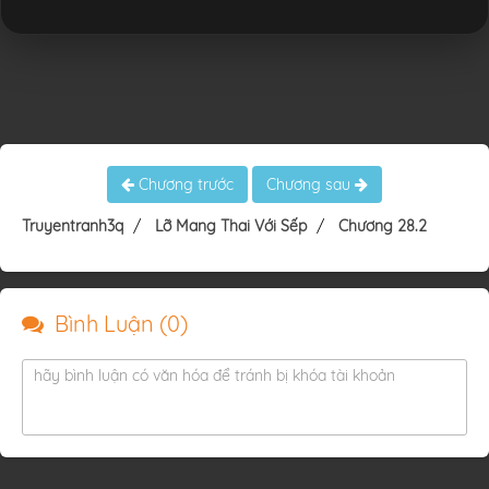
Chương trước
Chương sau
Truyentranh3q
Lỡ Mang Thai Với Sếp
Chương 28.2
Bình Luận (
0
)
hãy bình luận có văn hóa để tránh bị khóa tài khoản