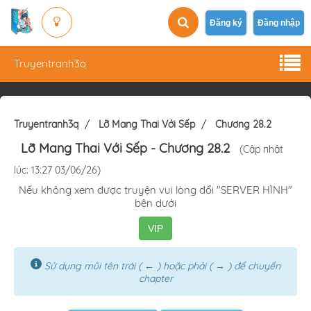
Đăng ký
Đăng nhập
Truyentranh3q
Truyentranh3q
Lỡ Mang Thai Với Sếp
Chương 28.2
Lỡ Mang Thai Với Sếp
- Chương 28.2
(Cập nhật
lúc: 13:27 03/06/26)
Nếu không xem được truyện vui lòng đổi "SERVER HÌNH"
bên dưới
VIP
Sử dụng mũi tên trái ( ← ) hoặc phải ( → ) để chuyển
chapter