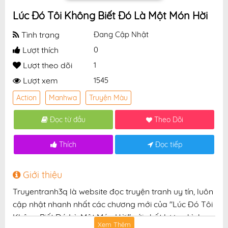
Lúc Đó Tôi Không Biết Đó Là Một Món Hời
Tình trạng
Đang Cập Nhật
Lượt thích
0
Lượt theo dõi
1
Lượt xem
1545
Action
Manhwa
Truyện Màu
Đọc từ đầu
Theo Dõi
Thích
Đọc tiếp
Giới thiệu
Truyentranh3q là website đọc truyện tranh uy tín, luôn
cập nhật nhanh nhất các chương mới của "Lúc Đó Tôi
Không Biết Đó Là Một Món Hời" với chất lượng hình
Xem Thêm