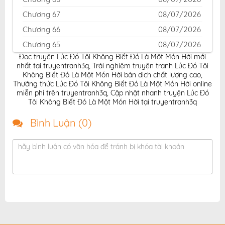
Chương 67
08/07/2026
Chương 66
08/07/2026
Chương 65
08/07/2026
Đọc truyện Lúc Đó Tôi Không Biết Đó Là Một Món Hời mới
Chương 64
08/07/2026
nhất tại truyentranh3q
,
Trải nghiệm truyện tranh Lúc Đó Tôi
Chương 63
08/07/2026
Không Biết Đó Là Một Món Hời bản dịch chất lượng cao
,
Thưởng thức Lúc Đó Tôi Không Biết Đó Là Một Món Hời online
Chương 62
08/07/2026
miễn phí trên truyentranh3q
,
Cập nhật nhanh truyện Lúc Đó
Tôi Không Biết Đó Là Một Món Hời tại truyentranh3q
Chương 61
08/07/2026
Chương 60
08/07/2026
Bình Luận (
0
)
Chương 59
08/07/2026
hãy bình luận có văn hóa để tránh bị khóa tài khoản
Chương 58
08/07/2026
Chương 57
08/07/2026
Chương 56
08/07/2026
Chương 55
08/07/2026
Chương 54
08/07/2026