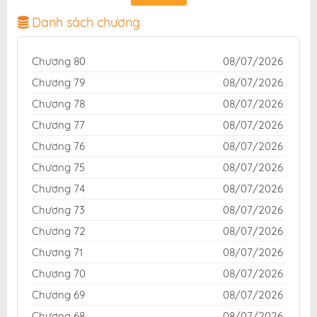
ảnh sắc nét, bản dịch chuẩn và giao diện thân thiện,
mang đến trải nghiệm đọc truyện hấp dẫn, tiện lợi,
Danh sách chương
hoàn toàn miễn phí cho độc giả yêu thích truyện tranh
online.
Chương 80
08/07/2026
Chương 79
08/07/2026
Chương 78
08/07/2026
Chương 77
08/07/2026
Chương 76
08/07/2026
Chương 75
08/07/2026
Chương 74
08/07/2026
Chương 73
08/07/2026
Chương 72
08/07/2026
Chương 71
08/07/2026
Chương 70
08/07/2026
Chương 69
08/07/2026
Chương 68
08/07/2026