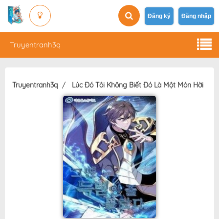
Đăng ký
Đăng nhập
Truyentranh3q
Truyentranh3q
Lúc Đó Tôi Không Biết Đó Là Một Món Hời