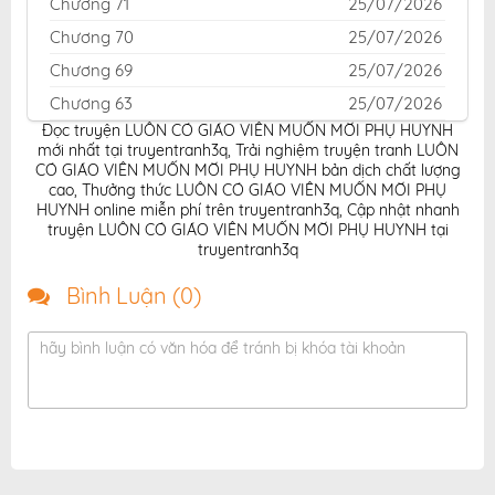
Chương 71
25/07/2026
Chương 70
25/07/2026
Chương 69
25/07/2026
Chương 63
25/07/2026
Đọc truyện LUÔN CÓ GIÁO VIÊN MUỐN MỜI PHỤ HUYNH
Chương 62
25/07/2026
mới nhất tại truyentranh3q
,
Trải nghiệm truyện tranh LUÔN
Chương 61
25/07/2026
CÓ GIÁO VIÊN MUỐN MỜI PHỤ HUYNH bản dịch chất lượng
cao
,
Thưởng thức LUÔN CÓ GIÁO VIÊN MUỐN MỜI PHỤ
Chương 60
25/07/2026
HUYNH online miễn phí trên truyentranh3q
,
Cập nhật nhanh
truyện LUÔN CÓ GIÁO VIÊN MUỐN MỜI PHỤ HUYNH tại
Chương 59
25/07/2026
truyentranh3q
Chương 58
25/07/2026
Bình Luận (
0
)
Chương 57
25/07/2026
Chương 53.5
25/07/2026
hãy bình luận có văn hóa để tránh bị khóa tài khoản
Chương 53
25/07/2026
Chương 52
25/07/2026
Chương 51
25/07/2026
Chương 50
25/07/2026