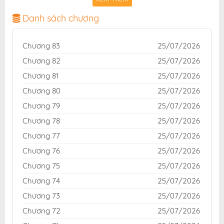
hình ảnh sắc nét, bản dịch chuẩn và giao diện thân
thiện, mang đến trải nghiệm đọc truyện hấp dẫn, tiện
Danh sách chương
lợi, hoàn toàn miễn phí cho độc giả yêu thích truyện
tranh online.
Chương 83
25/07/2026
Chương 82
25/07/2026
Chương 81
25/07/2026
Chương 80
25/07/2026
Chương 79
25/07/2026
Chương 78
25/07/2026
Chương 77
25/07/2026
Chương 76
25/07/2026
Chương 75
25/07/2026
Chương 74
25/07/2026
Chương 73
25/07/2026
Chương 72
25/07/2026