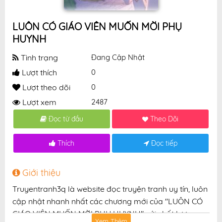
LUÔN CÓ GIÁO VIÊN MUỐN MỜI PHỤ
HUYNH
Tình trạng
Đang Cập Nhật
Lượt thích
0
Lượt theo dõi
0
Lượt xem
2487
Đọc từ đầu
Theo Dõi
Thích
Đọc tiếp
Giới thiệu
Truyentranh3q là website đọc truyện tranh uy tín, luôn
cập nhật nhanh nhất các chương mới của "LUÔN CÓ
GIÁO VIÊN MUỐN MỜI PHỤ HUYNH" với chất lượng
Xem Thêm