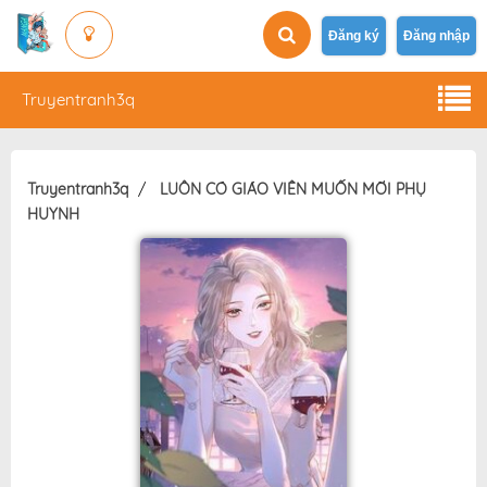
Đăng ký
Đăng nhập
Truyentranh3q
Truyentranh3q
LUÔN CÓ GIÁO VIÊN MUỐN MỜI PHỤ
HUYNH