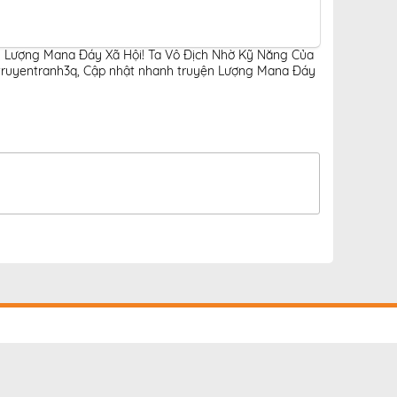
h Lượng Mana Đáy Xã Hội! Ta Vô Địch Nhờ Kỹ Năng Của
truyentranh3q
,
Cập nhật nhanh truyện Lượng Mana Đáy