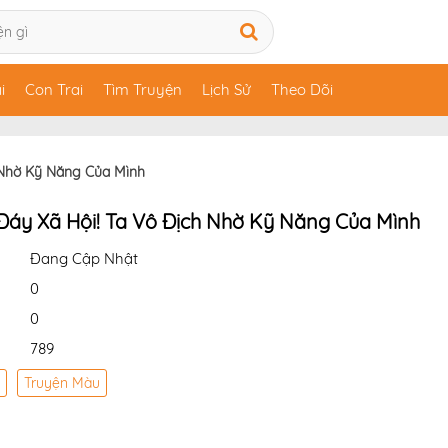
i
Con Trai
Tìm Truyện
Lịch Sử
Theo Dõi
 Nhờ Kỹ Năng Của Mình
áy Xã Hội! Ta Vô Địch Nhờ Kỹ Năng Của Mình
Đang Cập Nhật
0
0
789
Truyện Màu