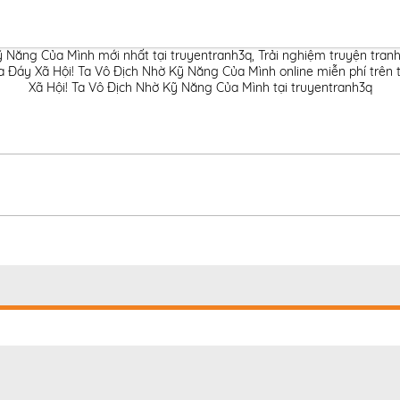
 Năng Của Mình mới nhất tại truyentranh3q
,
Trải nghiệm truyện tran
Đáy Xã Hội! Ta Vô Địch Nhờ Kỹ Năng Của Mình online miễn phí trên 
Xã Hội! Ta Vô Địch Nhờ Kỹ Năng Của Mình tại truyentranh3q