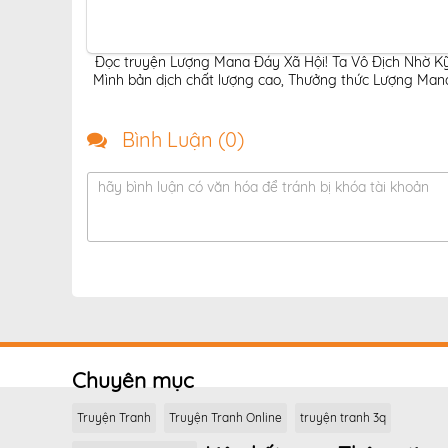
Đọc truyện Lượng Mana Đáy Xã Hội! Ta Vô Địch Nhờ Kỹ
Mình bản dịch chất lượng cao
,
Thưởng thức Lượng Mana 
Bình Luận (
0
)
hãy bình luận có văn hóa để tránh bị khóa tài khoản
Chuyên mục
Truyện Tranh
Truyện Tranh Online
truyện tranh 3q