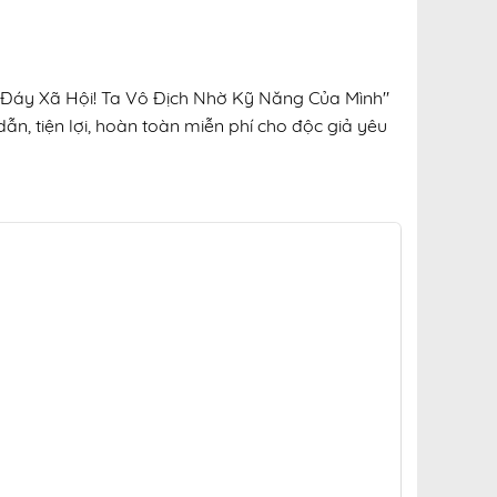
a Đáy Xã Hội! Ta Vô Địch Nhờ Kỹ Năng Của Mình"
ẫn, tiện lợi, hoàn toàn miễn phí cho độc giả yêu