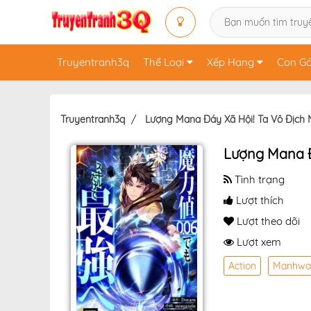
Truyentranh3q
Thể Loại
Xếp Hạng
Con Gá
Truyentranh3q
Lượng Mana Đáy Xã Hội! Ta Vô Địch
Lượng Mana Đ
Tình trạng
Lượt thích
Lượt theo dõi
Lượt xem
Action
Manhwa