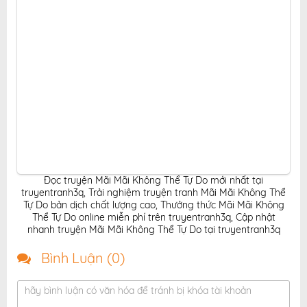
Đọc truyện Mãi Mãi Không Thể Tự Do mới nhất tại
truyentranh3q
,
Trải nghiệm truyện tranh Mãi Mãi Không Thể
Tự Do bản dịch chất lượng cao
,
Thưởng thức Mãi Mãi Không
Thể Tự Do online miễn phí trên truyentranh3q
,
Cập nhật
nhanh truyện Mãi Mãi Không Thể Tự Do tại truyentranh3q
Bình Luận (
0
)
hãy bình luận có văn hóa để tránh bị khóa tài khoản