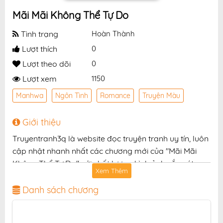
Mãi Mãi Không Thể Tự Do
Tình trạng
Hoàn Thành
Lượt thích
0
Lượt theo dõi
0
Lượt xem
1150
Manhwa
Ngôn Tình
Romance
Truyện Màu
Giới thiệu
Truyentranh3q là website đọc truyện tranh uy tín, luôn
cập nhật nhanh nhất các chương mới của "Mãi Mãi
Không Thể Tự Do" với chất lượng hình ảnh sắc nét,
Xem Thêm
bản dịch chuẩn và giao diện thân thiện, mang đến trải
nghiệm đọc truyện hấp dẫn, tiện lợi, hoàn toàn miễn
Danh sách chương
phí cho độc giả yêu thích truyện tranh online.