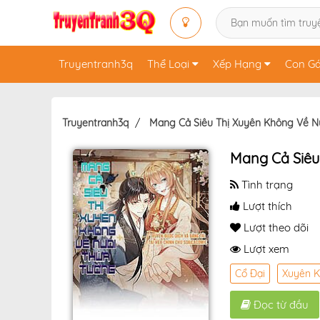
Truyentranh3q
Thể Loại
Xếp Hạng
Con Gá
Truyentranh3q
Mang Cả Siêu Thị Xuyên Không Về N
Mang Cả Siêu
Tình trạng
Lượt thích
Lượt theo dõi
Lượt xem
Cổ Đại
Xuyên 
Đọc từ đầu