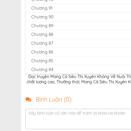
Chương 91
Chương 90
Chương 89
Chương 88
Chương 87
Chương 86
Chương 85
Chương 84
Đọc truyện Mang Cả Siêu Thị Xuyên Không Về Nuôi Th
Chương 83
chất lượng cao
,
Thưởng thức Mang Cả Siêu Thị Xuyên Kh
Chương 82
Chương 81
Bình Luận (
0
)
Chương 80
hãy bình luận có văn hóa để tránh bị khóa tài khoản
Chương 79
Chương 78
Chương 77