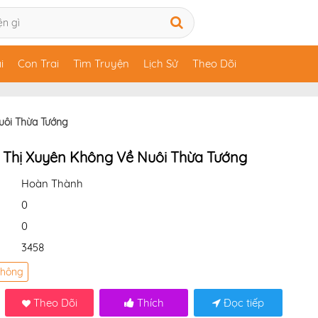
i
Con Trai
Tìm Truyện
Lịch Sử
Theo Dõi
uôi Thừa Tướng
 Thị Xuyên Không Về Nuôi Thừa Tướng
Hoàn Thành
0
0
3458
Không
Theo Dõi
Thích
Đọc tiếp