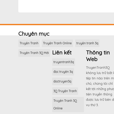
Chương 76
Chương 75
Chương 74
Chương 73
Chuyên mục
Chương 72
Truyện Tranh
Truyện Tranh Online
truyện tranh 3q
Chương 71
Liên kết
Thông tin
Truyện Tranh 3Q Mới
Chương 70
Web
Chương 69
truyentranh3q
TruyenTranh3Q
Chương 68
đọc truyện 3q
không lưu trữ bất 
Chương 67
tệp tin nào trên 
doctruyen3q
Chương 66
chủ, chúng tôi chỉ 
kết tới những phư
Chương 65
3Q Truyện Tranh
tiện truyền thông
Chương 64
được lưu trữ bên d
Truyện Tranh 3Q
vụ thứ 3.
Chương 63
Online