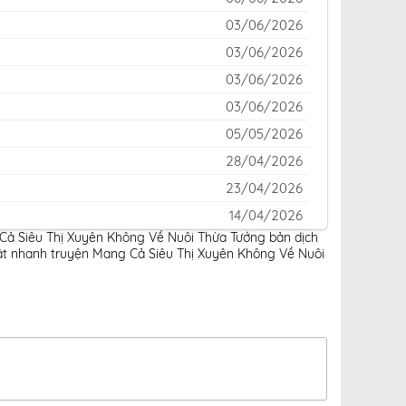
03/06/2026
03/06/2026
03/06/2026
03/06/2026
05/05/2026
28/04/2026
23/04/2026
14/04/2026
 Cả Siêu Thị Xuyên Không Về Nuôi Thừa Tướng bản dịch
14/04/2026
t nhanh truyện Mang Cả Siêu Thị Xuyên Không Về Nuôi
01/04/2026
01/04/2026
19/03/2026
11/03/2026
03/03/2026
25/02/2026