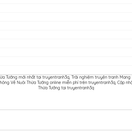
ừa Tướng mới nhất tại truyentranh3q
,
Trải nghiệm truyện tranh Mang
ông Về Nuôi Thừa Tướng online miễn phí trên truyentranh3q
,
Cập nhậ
Thừa Tướng tại truyentranh3q