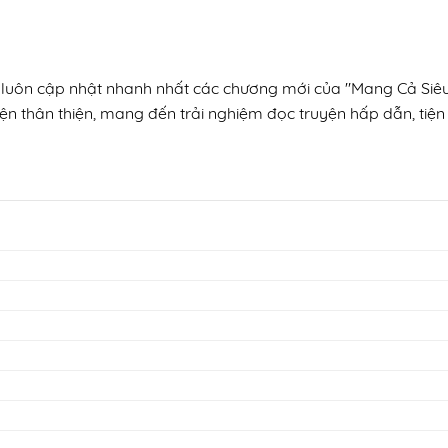
n, luôn cập nhật nhanh nhất các chương mới của "Mang Cả Si
ện thân thiện, mang đến trải nghiệm đọc truyện hấp dẫn, tiện 