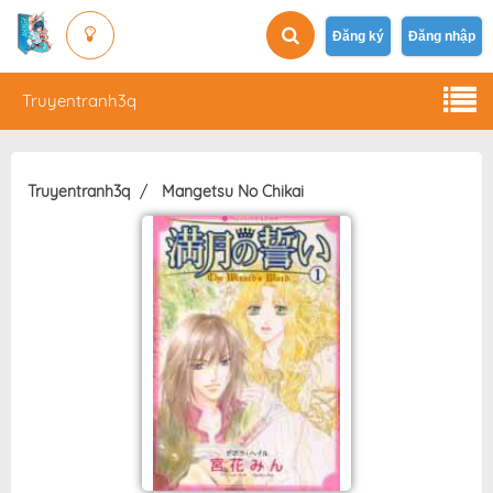
Đăng ký
Đăng nhập
Truyentranh3q
Truyentranh3q
Mangetsu No Chikai