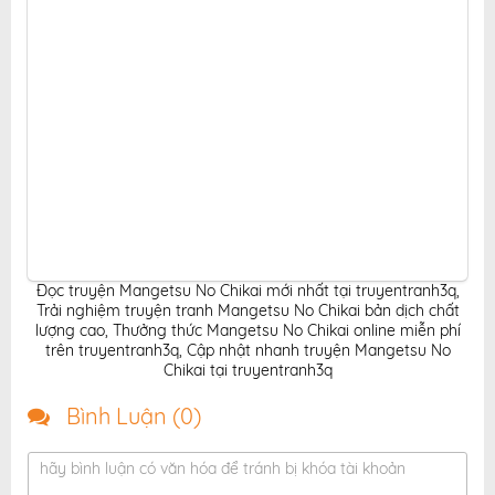
Đọc truyện Mangetsu No Chikai mới nhất tại truyentranh3q
,
Trải nghiệm truyện tranh Mangetsu No Chikai bản dịch chất
lượng cao
,
Thưởng thức Mangetsu No Chikai online miễn phí
trên truyentranh3q
,
Cập nhật nhanh truyện Mangetsu No
Chikai tại truyentranh3q
Bình Luận (
0
)
hãy bình luận có văn hóa để tránh bị khóa tài khoản