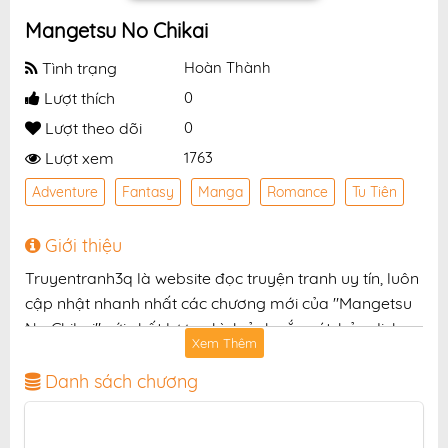
Mangetsu No Chikai
Tình trạng
Hoàn Thành
Lượt thích
0
Lượt theo dõi
0
Lượt xem
1763
Adventure
Fantasy
Manga
Romance
Tu Tiên
Giới thiệu
Truyentranh3q là website đọc truyện tranh uy tín, luôn
cập nhật nhanh nhất các chương mới của "Mangetsu
No Chikai" với chất lượng hình ảnh sắc nét, bản dịch
Xem Thêm
chuẩn và giao diện thân thiện, mang đến trải nghiệm
đọc truyện hấp dẫn, tiện lợi, hoàn toàn miễn phí cho
Danh sách chương
độc giả yêu thích truyện tranh online.