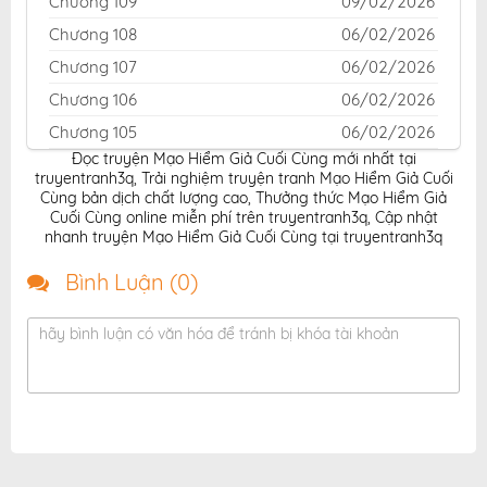
Chương 109
09/02/2026
Chương 108
06/02/2026
Chương 107
06/02/2026
Chương 106
06/02/2026
Chương 105
06/02/2026
Đọc truyện Mạo Hiểm Giả Cuối Cùng mới nhất tại
Chương 104
06/02/2026
truyentranh3q
,
Trải nghiệm truyện tranh Mạo Hiểm Giả Cuối
Chương 103
06/02/2026
Cùng bản dịch chất lượng cao
,
Thưởng thức Mạo Hiểm Giả
Cuối Cùng online miễn phí trên truyentranh3q
,
Cập nhật
Chương 102
06/02/2026
nhanh truyện Mạo Hiểm Giả Cuối Cùng tại truyentranh3q
Chương 101
06/02/2026
Bình Luận (
0
)
Chương 100
06/02/2026
Chương 99
06/02/2026
hãy bình luận có văn hóa để tránh bị khóa tài khoản
Chương 98
06/02/2026
Chương 97
06/02/2026
Chương 96
06/02/2026
Chương 95
06/02/2026