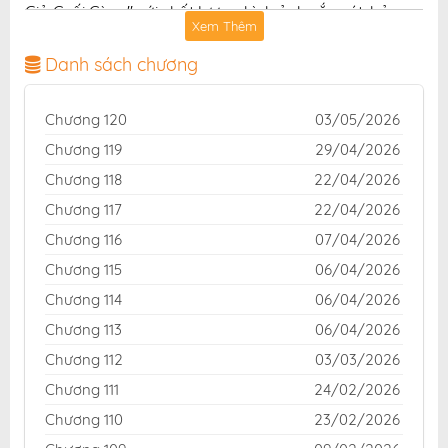
Giả Cuối Cùng" với chất lượng hình ảnh sắc nét, bản
Xem Thêm
dịch chuẩn và giao diện thân thiện, mang đến trải
nghiệm đọc truyện hấp dẫn, tiện lợi, hoàn toàn miễn
Danh sách chương
phí cho độc giả yêu thích truyện tranh online.
Chương 120
03/05/2026
Chương 119
29/04/2026
Chương 118
22/04/2026
Chương 117
22/04/2026
Chương 116
07/04/2026
Chương 115
06/04/2026
Chương 114
06/04/2026
Chương 113
06/04/2026
Chương 112
03/03/2026
Chương 111
24/02/2026
Chương 110
23/02/2026