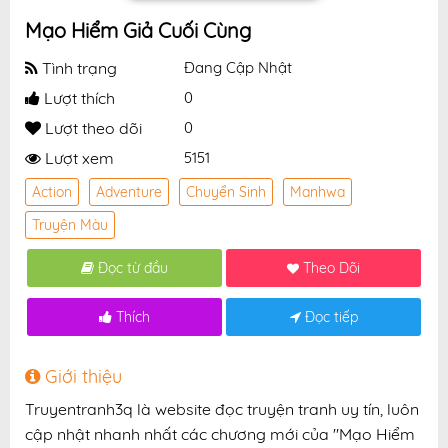
Mạo Hiểm Giả Cuối Cùng
Tình trạng
Đang Cập Nhật
Lượt thích
0
Lượt theo dõi
0
Lượt xem
5151
Action
Adventure
Chuyển Sinh
Manhwa
Truyện Màu
Đọc từ đầu
Theo Dõi
Thích
Đọc tiếp
Giới thiệu
Truyentranh3q là website đọc truyện tranh uy tín, luôn
cập nhật nhanh nhất các chương mới của "Mạo Hiểm