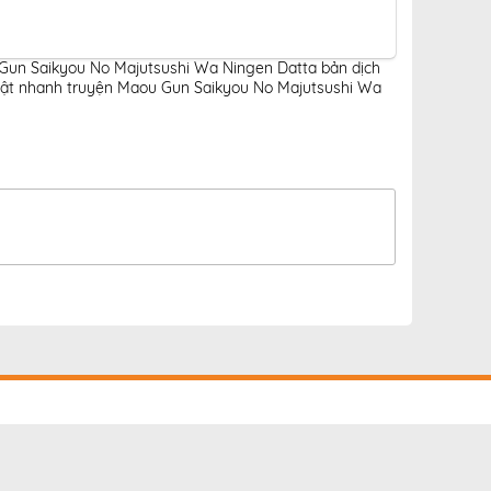
 Gun Saikyou No Majutsushi Wa Ningen Datta bản dịch
ật nhanh truyện Maou Gun Saikyou No Majutsushi Wa