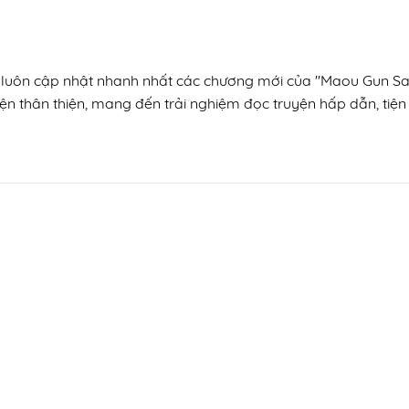
n, luôn cập nhật nhanh nhất các chương mới của "Maou Gun S
ện thân thiện, mang đến trải nghiệm đọc truyện hấp dẫn, tiện 