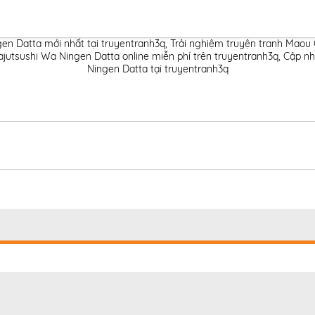
n Datta mới nhất tại truyentranh3q
,
Trải nghiệm truyện tranh Maou
utsushi Wa Ningen Datta online miễn phí trên truyentranh3q
,
Cập nh
Ningen Datta tại truyentranh3q