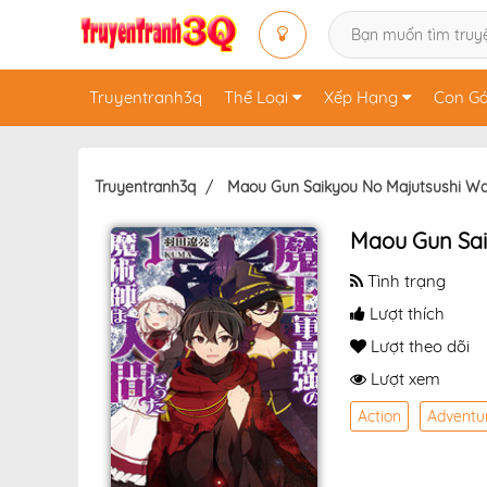
Truyentranh3q
Thể Loại
Xếp Hạng
Con Gá
Truyentranh3q
Maou Gun Saikyou No Majutsushi Wa
Maou Gun Sai
Tình trạng
Lượt thích
Lượt theo dõi
Lượt xem
Action
Adventu