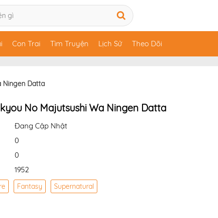
i
Con Trai
Tìm Truyện
Lịch Sử
Theo Dõi
 Ningen Datta
kyou No Majutsushi Wa Ningen Datta
Đang Cập Nhật
0
0
1952
re
Fantasy
Supernatural