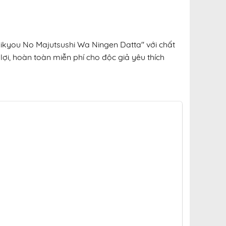
aikyou No Majutsushi Wa Ningen Datta" với chất
lợi, hoàn toàn miễn phí cho độc giả yêu thích