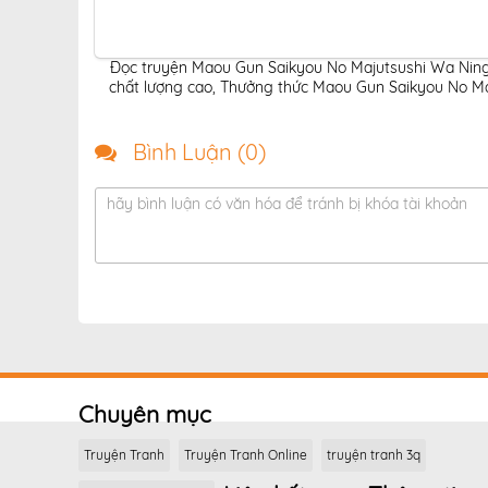
Đọc truyện Maou Gun Saikyou No Majutsushi Wa Ninge
chất lượng cao
,
Thưởng thức Maou Gun Saikyou No Maj
Bình Luận (
0
)
hãy bình luận có văn hóa để tránh bị khóa tài khoản
Chuyên mục
Truyện Tranh
Truyện Tranh Online
truyện tranh 3q