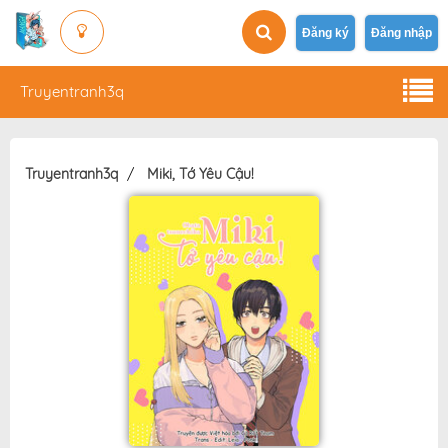
Đăng ký
Đăng nhập
Truyentranh3q
Truyentranh3q
Miki, Tớ Yêu Cậu!