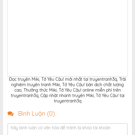
Đọc truyện Miki, Tớ Yêu Cậu! mới nhất tại truyentranh3q
,
Trải
nghiệm truyện tranh Miki, Tớ Yêu Cậu! bản dịch chất lượng
cao
,
Thưởng thức Miki, Tớ Yêu Cậu! online miễn phí trên
truyentranh3q
,
Cập nhật nhanh truyện Miki, Tớ Yêu Cậu! tại
truyentranh3q
Bình Luận (
0
)
hãy bình luận có văn hóa để tránh bị khóa tài khoản