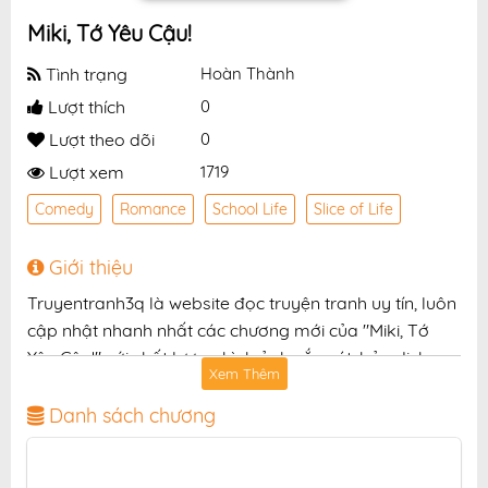
Miki, Tớ Yêu Cậu!
Tình trạng
Hoàn Thành
Lượt thích
0
Lượt theo dõi
0
Lượt xem
1719
Comedy
Romance
School Life
Slice of Life
Giới thiệu
Truyentranh3q là website đọc truyện tranh uy tín, luôn
cập nhật nhanh nhất các chương mới của "Miki, Tớ
Yêu Cậu!" với chất lượng hình ảnh sắc nét, bản dịch
Xem Thêm
chuẩn và giao diện thân thiện, mang đến trải nghiệm
đọc truyện hấp dẫn, tiện lợi, hoàn toàn miễn phí cho
Danh sách chương
độc giả yêu thích truyện tranh online.