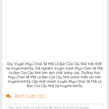
Đọc truyện Miyu-Chan Sẽ Mãi Là Bạn Của Cậu Nhé mới nhất
tại truyentranh3q
,
Trải nghiệm truyện tranh Miyu-Chan Sẽ Mãi
Là Bạn Của Cậu Nhé bản dịch chất lượng cao
,
Thưởng thức
Miyu-Chan Sẽ Mãi Là Bạn Của Cậu Nhé online miễn phí trên
truyentranh3q
,
Cập nhật nhanh truyện Miyu-Chan Sẽ Mãi Là
Bạn Của Cậu Nhé tại truyentranh3q
Bình Luận (
0
)
hãy bình luận có văn hóa để tránh bị khóa tài khoản