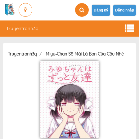
Đăng ký
Đăng nhập
Truyentranh3q
Truyentranh3q
Miyu-Chan Sẽ Mãi Là Bạn Của Cậu Nhé