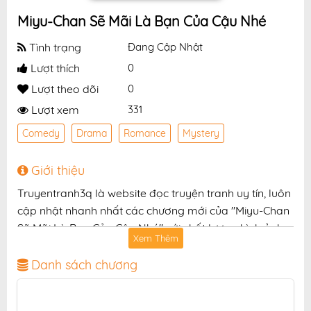
Miyu-Chan Sẽ Mãi Là Bạn Của Cậu Nhé
Tình trạng
Đang Cập Nhật
Lượt thích
0
Lượt theo dõi
0
Lượt xem
331
Comedy
Drama
Romance
Mystery
Giới thiệu
Truyentranh3q là website đọc truyện tranh uy tín, luôn
cập nhật nhanh nhất các chương mới của "Miyu-Chan
Sẽ Mãi Là Bạn Của Cậu Nhé" với chất lượng hình ảnh
Xem Thêm
sắc nét, bản dịch chuẩn và giao diện thân thiện, mang
đến trải nghiệm đọc truyện hấp dẫn, tiện lợi, hoàn
Danh sách chương
toàn miễn phí cho độc giả yêu thích truyện tranh
online.