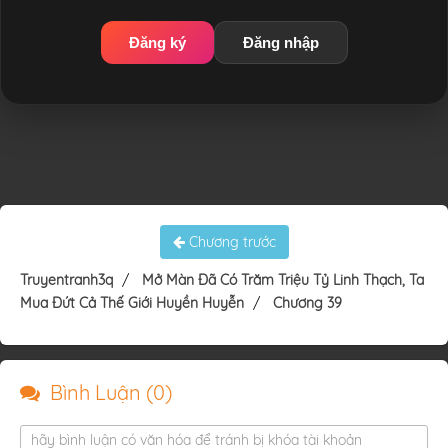
Đăng ký
Đăng nhập
Chương trước
Truyentranh3q
Mở Màn Đã Có Trăm Triệu Tỷ Linh Thạch, Ta
Mua Đứt Cả Thế Giới Huyền Huyễn
Chương 39
Bình Luận (
0
)
hãy bình luận có văn hóa để tránh bị khóa tài khoản