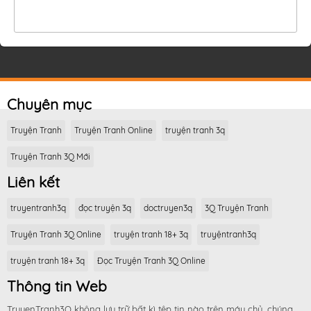
Chuyên mục
Truyện Tranh
Truyện Tranh Online
truyện tranh 3q
Truyện Tranh 3Q Mới
Liên kết
truyentranh3q
đọc truyện 3q
doctruyen3q
3Q Truyện Tranh
Truyện Tranh 3Q Online
truyện tranh 18+ 3q
truyệntranh3q
truyện tranh 18+ 3q
Đọc Truyện Tranh 3Q Online
Thông tin Web
TruyenTranh3Q không lưu trữ bất kì tệp tin nào trên máy chủ, chúng