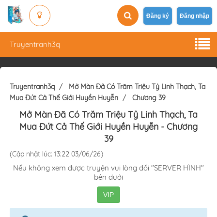
Đăng ký
Đăng nhập
Truyentranh3q
Truyentranh3q
Mở Màn Đã Có Trăm Triệu Tỷ Linh Thạch, Ta
Mua Đứt Cả Thế Giới Huyền Huyễn
Chương 39
Mở Màn Đã Có Trăm Triệu Tỷ Linh Thạch, Ta
Mua Đứt Cả Thế Giới Huyền Huyễn
- Chương
39
(Cập nhật lúc: 13:22 03/06/26)
Nếu không xem được truyện vui lòng đổi "SERVER HÌNH"
bên dưới
VIP