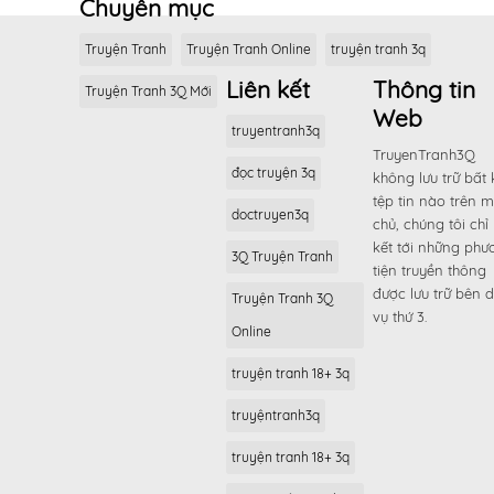
Chuyên mục
Truyện Tranh
Truyện Tranh Online
truyện tranh 3q
Liên kết
Thông tin
Truyện Tranh 3Q Mới
Web
truyentranh3q
TruyenTranh3Q
đọc truyện 3q
không lưu trữ bất 
tệp tin nào trên 
doctruyen3q
chủ, chúng tôi chỉ 
kết tới những phư
3Q Truyện Tranh
tiện truyền thông
được lưu trữ bên d
Truyện Tranh 3Q
vụ thứ 3.
Online
truyện tranh 18+ 3q
truyệntranh3q
truyện tranh 18+ 3q