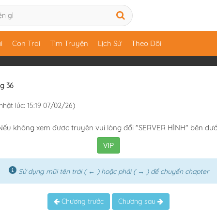
i
Con Trai
Tìm Truyện
Lịch Sử
Theo Dõi
g 36
nhật lúc: 15:19 07/02/26)
Nếu không xem được truyện vui lòng đổi "SERVER HÌNH" bên dướ
VIP
Sử dụng mũi tên trái ( ← ) hoặc phải ( → ) để chuyển chapter
Chương trước
Chương sau