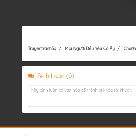
Truyentranh3q
Mọi Người Đều Yêu Cô Ấy
Chươn
Bình Luận (
0
)
hãy bình luận có văn hóa để tránh bị khóa tài khoản