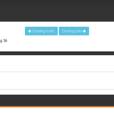
Chương trước
Chương sau
g 36