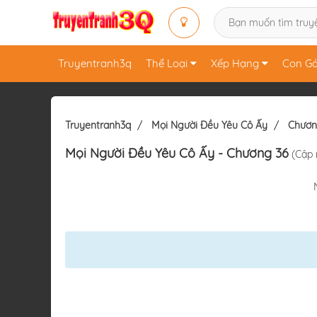
Truyentranh3q
Thể Loại
Xếp Hạng
Con Gá
Truyentranh3q
Mọi Người Đều Yêu Cô Ấy
Chươn
Mọi Người Đều Yêu Cô Ấy
- Chương 36
(Cập 