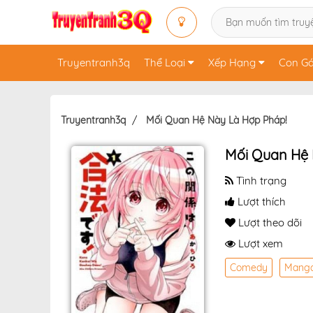
Truyentranh3q
Thể Loại
Xếp Hạng
Con Gá
Truyentranh3q
Mối Quan Hệ Này Là Hợp Pháp!
Mối Quan Hệ 
Tình trạng
Lượt thích
Lượt theo dõi
Lượt xem
Comedy
Mang