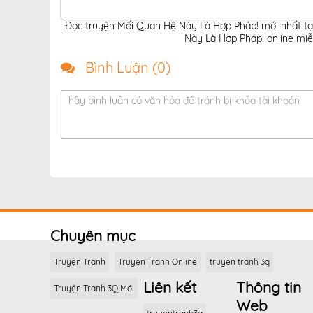
Đọc truyện Mối Quan Hệ Này Là Hợp Pháp! mới nhất tạ
Này Là Hợp Pháp! online miễ
Bình Luận (
0
)
hãy bình luận có văn hóa để tránh bị khóa tài khoản
Chuyên mục
Truyện Tranh
Truyện Tranh Online
truyện tranh 3q
Liên kết
Thông tin
Truyện Tranh 3Q Mới
Web