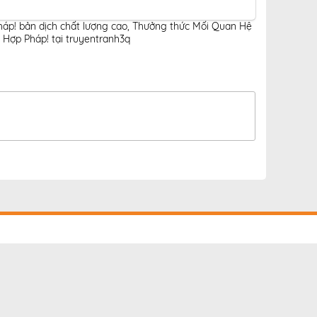
áp! bản dịch chất lượng cao
,
Thưởng thức Mối Quan Hệ
Hợp Pháp! tại truyentranh3q