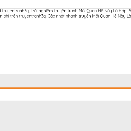
i truyentranh3q
,
Trải nghiệm truyện tranh Mối Quan Hệ Này Là Hợp Ph
n phí trên truyentranh3q
,
Cập nhật nhanh truyện Mối Quan Hệ Này Là 