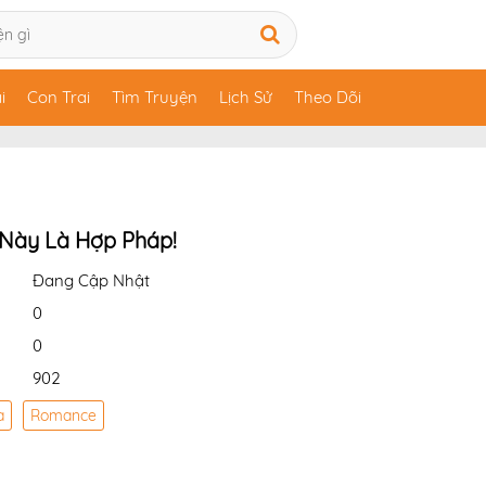
i
Con Trai
Tìm Truyện
Lịch Sử
Theo Dõi
Này Là Hợp Pháp!
Đang Cập Nhật
0
0
902
a
Romance