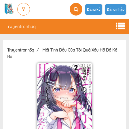
Đăng ký
Đăng nhập
Truyentranh3q
Truyentranh3q
Mối Tình Đầu Của Tôi Quá Xấu Hổ Để Kể
Ra