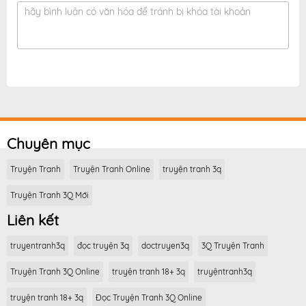
hãy bình luận có văn hóa để tránh bị khóa tài khoản
Chuyên mục
Truyện Tranh
Truyện Tranh Online
truyện tranh 3q
Truyện Tranh 3Q Mới
Liên kết
truyentranh3q
đọc truyện 3q
doctruyen3q
3Q Truyện Tranh
Truyện Tranh 3Q Online
truyện tranh 18+ 3q
truyệntranh3q
truyện tranh 18+ 3q
Đọc Truyện Tranh 3Q Online