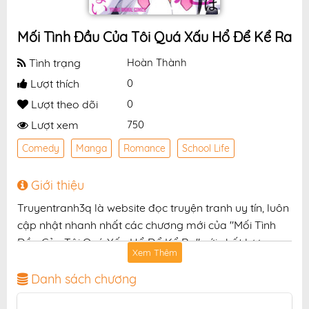
Mối Tình Đầu Của Tôi Quá Xấu Hổ Để Kể Ra
Tình trạng
Hoàn Thành
Lượt thích
0
Lượt theo dõi
0
Lượt xem
750
Comedy
Manga
Romance
School Life
Giới thiệu
Truyentranh3q là website đọc truyện tranh uy tín, luôn
cập nhật nhanh nhất các chương mới của "Mối Tình
Đầu Của Tôi Quá Xấu Hổ Để Kể Ra" với chất lượng
Xem Thêm
hình ảnh sắc nét, bản dịch chuẩn và giao diện thân
thiện, mang đến trải nghiệm đọc truyện hấp dẫn, tiện
Danh sách chương
lợi, hoàn toàn miễn phí cho độc giả yêu thích truyện