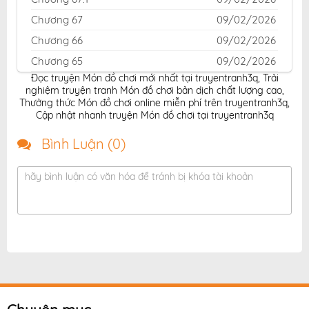
Chương 67
09/02/2026
Chương 66
09/02/2026
Chương 65
09/02/2026
Đọc truyện Món đồ chơi mới nhất tại truyentranh3q
,
Trải
Chương 64.1
09/02/2026
nghiệm truyện tranh Món đồ chơi bản dịch chất lượng cao
,
Chương 63
09/02/2026
Thưởng thức Món đồ chơi online miễn phí trên truyentranh3q
,
Cập nhật nhanh truyện Món đồ chơi tại truyentranh3q
Chương 62
09/02/2026
Bình Luận (
0
)
Chương 61
09/02/2026
Chương 60
09/02/2026
hãy bình luận có văn hóa để tránh bị khóa tài khoản
Chương 59
09/02/2026
Chương 58
09/02/2026
Chương 57.1
09/02/2026
Chương 57
09/02/2026
Chương 56
09/02/2026
Chương 55.1
09/02/2026