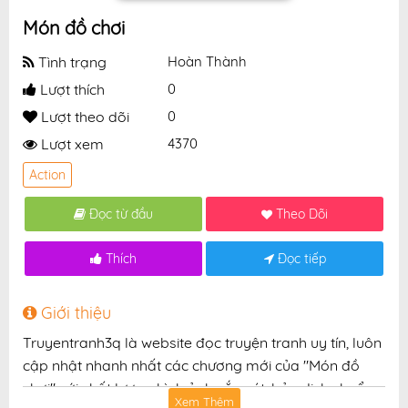
Món đồ chơi
Tình trạng
Hoàn Thành
Lượt thích
0
Lượt theo dõi
0
Lượt xem
4370
Action
Đọc từ đầu
Theo Dõi
Thích
Đọc tiếp
Giới thiệu
Truyentranh3q là website đọc truyện tranh uy tín, luôn
cập nhật nhanh nhất các chương mới của "Món đồ
chơi" với chất lượng hình ảnh sắc nét, bản dịch chuẩn
Xem Thêm