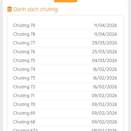
và giao diện thân thiện, mang đến trải nghiệm đọc
truyện hấp dẫn, tiện lợi, hoàn toàn miễn phí cho độc
Danh sách chương
giả yêu thích truyện tranh online.
Chương 79
11/04/2026
Chương 78
11/04/2026
Chương 77
29/03/2026
Chương 76
25/03/2026
Chương 75
04/03/2026
Chương 74
16/02/2026
Chương 73
16/02/2026
Chương 72
16/02/2026
Chương 71
09/02/2026
Chương 70
09/02/2026
Chương 69
09/02/2026
Chương 68
09/02/2026
Chương 67.1
09/02/2026