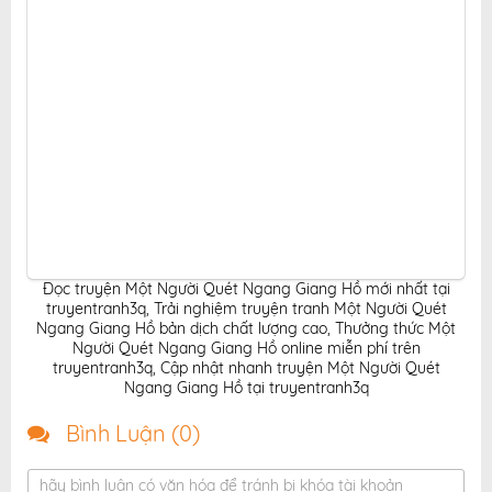
Đọc truyện Một Người Quét Ngang Giang Hồ mới nhất tại
truyentranh3q
,
Trải nghiệm truyện tranh Một Người Quét
Ngang Giang Hồ bản dịch chất lượng cao
,
Thưởng thức Một
Người Quét Ngang Giang Hồ online miễn phí trên
truyentranh3q
,
Cập nhật nhanh truyện Một Người Quét
Ngang Giang Hồ tại truyentranh3q
Bình Luận (
0
)
hãy bình luận có văn hóa để tránh bị khóa tài khoản