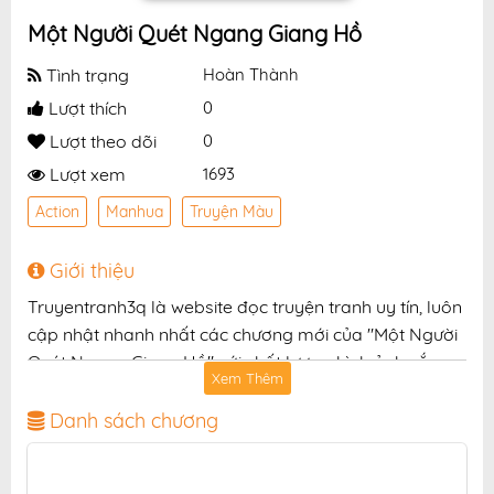
Một Người Quét Ngang Giang Hồ
Tình trạng
Hoàn Thành
Lượt thích
0
Lượt theo dõi
0
Lượt xem
1693
Action
Manhua
Truyện Màu
Giới thiệu
Truyentranh3q là website đọc truyện tranh uy tín, luôn
cập nhật nhanh nhất các chương mới của "Một Người
Quét Ngang Giang Hồ" với chất lượng hình ảnh sắc
Xem Thêm
nét, bản dịch chuẩn và giao diện thân thiện, mang đến
trải nghiệm đọc truyện hấp dẫn, tiện lợi, hoàn toàn
Danh sách chương
miễn phí cho độc giả yêu thích truyện tranh online.