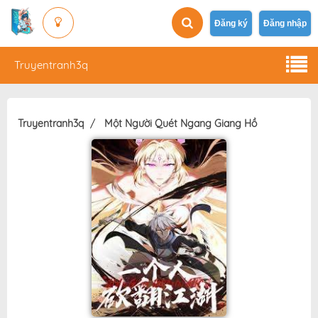
Đăng ký
Đăng nhập
Truyentranh3q
Truyentranh3q
Một Người Quét Ngang Giang Hồ