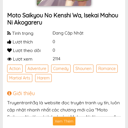
Moto Saikyou No Kenshi Wa, Isekai Mahou
Ni Akogareru
Tình trạng
Đang Cập Nhật
Lượt thích
0
Lượt theo dõi
0
Lượt xem
2114
Action
Adventure
Comedy
Shounen
Romance
Martial Arts
Harem
Giới thiệu
Truyentranh3q là website đọc truyện tranh uy tín, luôn
cập nhật nhanh nhất các chương mới của "Moto
Saikyou No Kenshi Wa, Isekai Mahou Ni Akogareru"
Xem Thêm
với chất lượng hình ảnh sắc nét, bản dịch chuẩn và