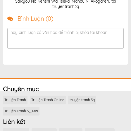
Saikyou No Kenshi Wa, Isekai Mahou Ni Akogareru tại
truyentranh3q
Bình Luận (
0
)
hãy bình luận có văn hóa để tránh bị khóa tài khoản
Chuyên mục
Truyện Tranh
Truyện Tranh Online
truyện tranh 3q
Truyện Tranh 3Q Mới
Liên kết