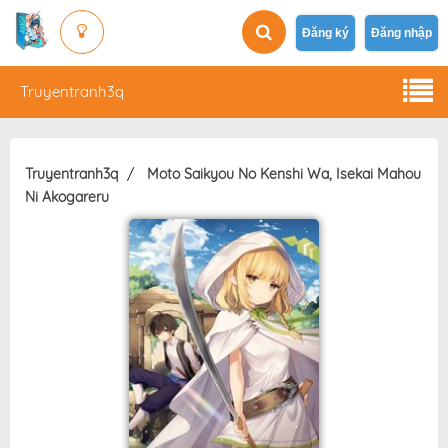
Đăng ký
Đăng nhập
Truyentranh3q
Truyentranh3q
Moto Saikyou No Kenshi Wa, Isekai Mahou
Ni Akogareru