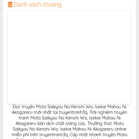
giao diện thân thiện, mang đến trải nghiệm đọc truyện
Danh sách chương
hấp dẫn, tiện lợi, hoàn toàn miễn phí cho độc giả yêu
thích truyện tranh online.
Đọc truyện Moto Saikyou No Kenshi Wa, Isekai Mahou Ni
Akogareru mới nhất tại truyentranh3q
,
Trải nghiệm truyện
tranh Moto Saikyou No Kenshi Wa, Isekai Mahou Ni
Akogareru bản dịch chất lượng cao
,
Thưởng thức Moto
Saikyou No Kenshi Wa, Isekai Mahou Ni Akogareru online
miễn phí trên truyentranh3q
,
Cập nhật nhanh truyện Moto