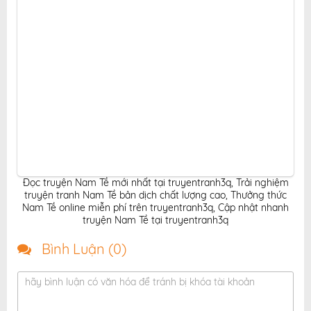
Đọc truyện Nam Tề mới nhất tại truyentranh3q
,
Trải nghiệm
truyện tranh Nam Tề bản dịch chất lượng cao
,
Thưởng thức
Nam Tề online miễn phí trên truyentranh3q
,
Cập nhật nhanh
truyện Nam Tề tại truyentranh3q
Bình Luận (
0
)
hãy bình luận có văn hóa để tránh bị khóa tài khoản