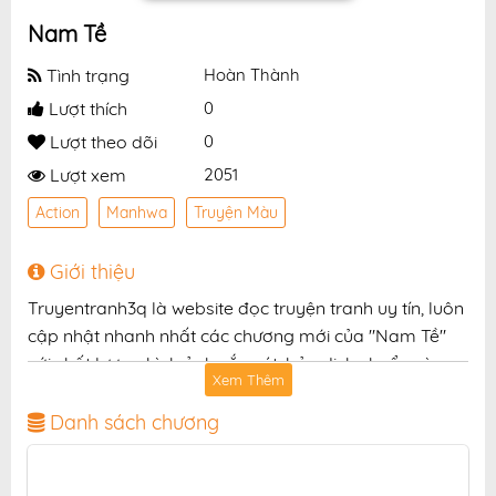
Nam Tề
Tình trạng
Hoàn Thành
Lượt thích
0
Lượt theo dõi
0
Lượt xem
2051
Action
Manhwa
Truyện Màu
Giới thiệu
Truyentranh3q là website đọc truyện tranh uy tín, luôn
cập nhật nhanh nhất các chương mới của "Nam Tề"
với chất lượng hình ảnh sắc nét, bản dịch chuẩn và
Xem Thêm
giao diện thân thiện, mang đến trải nghiệm đọc truyện
hấp dẫn, tiện lợi, hoàn toàn miễn phí cho độc giả yêu
Danh sách chương
thích truyện tranh online.