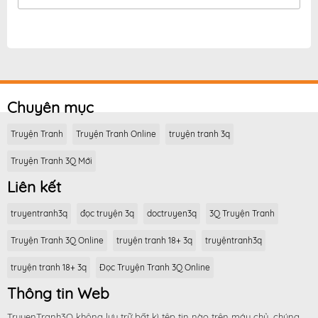
Chuyên mục
Truyện Tranh
Truyện Tranh Online
truyện tranh 3q
Truyện Tranh 3Q Mới
Liên kết
truyentranh3q
đọc truyện 3q
doctruyen3q
3Q Truyện Tranh
Truyện Tranh 3Q Online
truyện tranh 18+ 3q
truyệntranh3q
truyện tranh 18+ 3q
Đọc Truyện Tranh 3Q Online
Thông tin Web
TruyenTranh3Q không lưu trữ bất kì tệp tin nào trên máy chủ, chúng