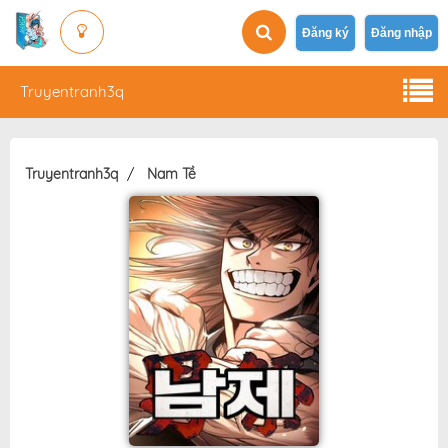
Đăng ký
Đăng nhập
Truyentranh3q
Truyentranh3q
Nam Tề