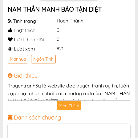
NAM THẦN MANH BẢO TẬN DIỆT
Tình trạng
Hoàn Thành
Lượt thích
0
Lượt theo dõi
0
Lượt xem
821
Manhua
Ngôn Tình
Giới thiệu
Truyentranh3q là website đọc truyện tranh uy tín, luôn
cập nhật nhanh nhất các chương mới của "NAM THẦN
MANH BẢO TẬN DIỆT" với chất lượng hình ảnh sắc nét,
Xem Thêm
bản dịch chuẩn và giao diện thân thiện, mang đến trải
nghiệm đọc truyện hấp dẫn, tiện lợi, hoàn toàn miễn
Danh sách chương
phí cho độc giả yêu thích truyện tranh online.