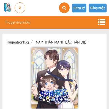
Đăng ký
Đăng nhập
Truyentranh3q
Truyentranh3q
NAM THẦN MANH BẢO TẬN DIỆT