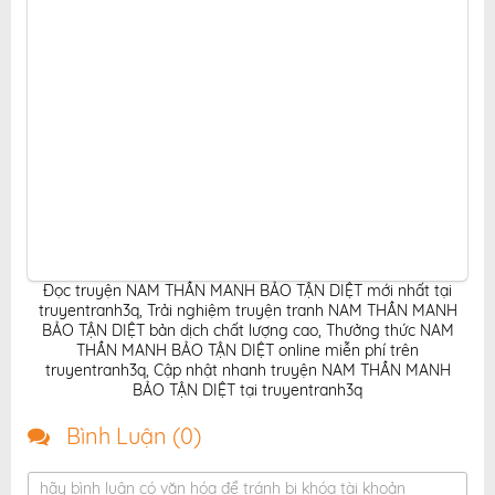
Đọc truyện NAM THẦN MANH BẢO TẬN DIỆT mới nhất tại
truyentranh3q
,
Trải nghiệm truyện tranh NAM THẦN MANH
BẢO TẬN DIỆT bản dịch chất lượng cao
,
Thưởng thức NAM
THẦN MANH BẢO TẬN DIỆT online miễn phí trên
truyentranh3q
,
Cập nhật nhanh truyện NAM THẦN MANH
BẢO TẬN DIỆT tại truyentranh3q
Bình Luận (
0
)
hãy bình luận có văn hóa để tránh bị khóa tài khoản