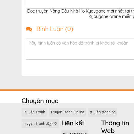
Đọc truyện Nàng Dâu Nhà Họ Kyougane mới nhất tại t
Kyougane online miễn p
Bình Luận (
0
)
hãy bình luận có văn hóa để tránh bị khóa tài khoản
Chuyên mục
Truyện Tranh
Truyện Tranh Online
truyện tranh 3q
Liên kết
Thông tin
Truyện Tranh 3Q Mới
Web