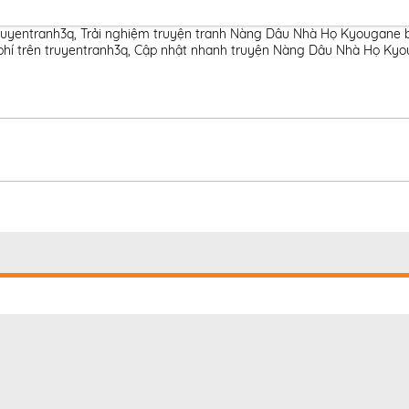
ruyentranh3q
,
Trải nghiệm truyện tranh Nàng Dâu Nhà Họ Kyougane b
hí trên truyentranh3q
,
Cập nhật nhanh truyện Nàng Dâu Nhà Họ Kyou