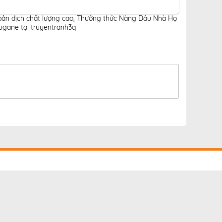
ản dịch chất lượng cao
,
Thưởng thức Nàng Dâu Nhà Họ
gane tại truyentranh3q