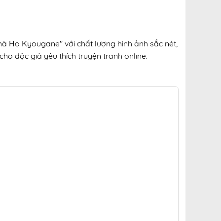
hà Họ Kyougane" với chất lượng hình ảnh sắc nét,
cho độc giả yêu thích truyện tranh online.