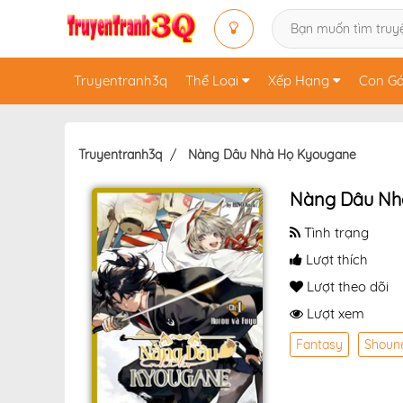
Truyentranh3q
Thể Loại
Xếp Hạng
Con Gá
Truyentranh3q
Nàng Dâu Nhà Họ Kyougane
Nàng Dâu Nh
Tình trạng
Lượt thích
Lượt theo dõi
Lượt xem
Fantasy
Shoun