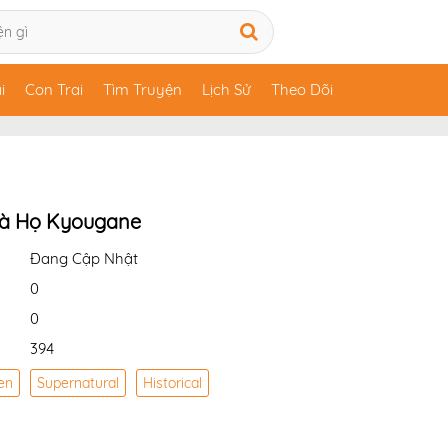
i
Con Trai
Tìm Truyện
Lịch Sử
Theo Dõi
à Họ Kyougane
Đang Cập Nhật
0
0
394
en
Supernatural
Historical