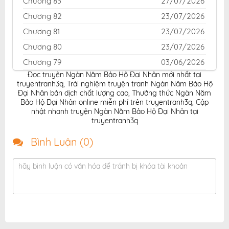
Chương 83
27/07/2026
Chương 82
23/07/2026
Chương 81
23/07/2026
Chương 80
23/07/2026
Chương 79
03/06/2026
Đọc truyện Ngàn Năm Bảo Hộ Đại Nhân mới nhất tại
Chương 78
03/06/2026
truyentranh3q
,
Trải nghiệm truyện tranh Ngàn Năm Bảo Hộ
Chương 77
03/06/2026
Đại Nhân bản dịch chất lượng cao
,
Thưởng thức Ngàn Năm
Bảo Hộ Đại Nhân online miễn phí trên truyentranh3q
,
Cập
Chương 76
27/05/2026
nhật nhanh truyện Ngàn Năm Bảo Hộ Đại Nhân tại
truyentranh3q
Chương 75
27/05/2026
Chương 74
27/05/2026
Bình Luận (
0
)
Chương 73
21/05/2026
hãy bình luận có văn hóa để tránh bị khóa tài khoản
Chương 72
21/05/2026
Chương 71
21/05/2026
Chương 70
20/05/2026
Chương 69
20/05/2026