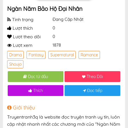
Ngàn Năm Bảo Hộ Đại Nhân
Tình trạng
Đang Cập Nhật
Lượt thích
0
Lượt theo dõi
0
Lượt xem
1878
Drama
Fantasy
Supernatural
Romance
Shoujo
Đọc từ đầu
Theo Dõi
Thích
Đọc tiếp
Giới thiệu
Truyentranh3q là website đọc truyện tranh uy tín, luôn
cập nhật nhanh nhất các chương mới của "Ngàn Năm