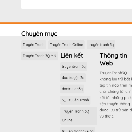
Chương 82
Chương 81
Chương 80
Chuyên mục
Chương 79
Chương 78
Truyện Tranh
Truyện Tranh Online
truyện tranh 3q
Chương 77
Liên kết
Thông tin
Truyện Tranh 3Q Mới
Chương 76
Web
truyentranh3q
Chương 75
TruyenTranh3Q
đọc truyện 3q
Chương 74
không lưu trữ bất 
tệp tin nào trên 
Chương 73
doctruyen3q
chủ, chúng tôi chỉ 
Chương 72
kết tới những phư
3Q Truyện Tranh
tiện truyền thông
Chương 71
được lưu trữ bên d
Truyện Tranh 3Q
Chương 70
vụ thứ 3.
Online
Chương 69
truyện tranh 18+ 3q