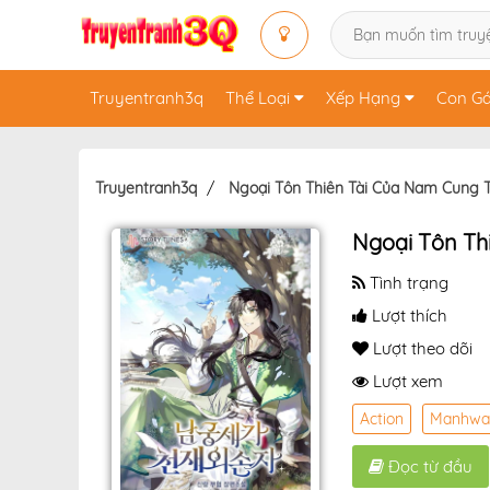
Truyentranh3q
Thể Loại
Xếp Hạng
Con Gá
Truyentranh3q
Ngoại Tôn Thiên Tài Của Nam Cung 
Ngoại Tôn Th
Tình trạng
Lượt thích
Lượt theo dõi
Lượt xem
Action
Manhwa
Đọc từ đầu