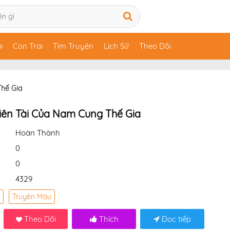
i
Con Trai
Tìm Truyện
Lịch Sử
Theo Dõi
Thế Gia
iên Tài Của Nam Cung Thế Gia
Hoàn Thành
0
0
4329
Truyện Màu
Theo Dõi
Thích
Đọc tiếp