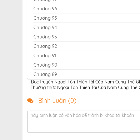
Chương 96
Chương 95
Chương 94
Chương 93
Chương 92
Chương 91
Chương 90
Chương 89
Đọc truyện Ngoại Tôn Thiên Tài Của Nam Cung Thế Gia
Chương 88
Thưởng thức Ngoại Tôn Thiên Tài Của Nam Cung Thế Gi
Chương 87
Bình Luận (
0
)
Chương 86
Chương 85
hãy bình luận có văn hóa để tránh bị khóa tài khoản
Chương 84
Chương 83.1
Chương 83