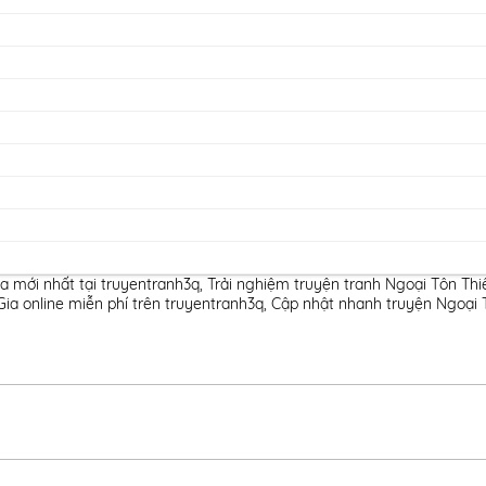
 mới nhất tại truyentranh3q
,
Trải nghiệm truyện tranh Ngoại Tôn Th
a online miễn phí trên truyentranh3q
,
Cập nhật nhanh truyện Ngoại 