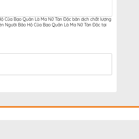
Hộ Của Bạo Quân Là Ma Nữ Tàn Độc bản dịch chất lượng
ện Người Bảo Hộ Của Bạo Quân Là Ma Nữ Tàn Độc tại