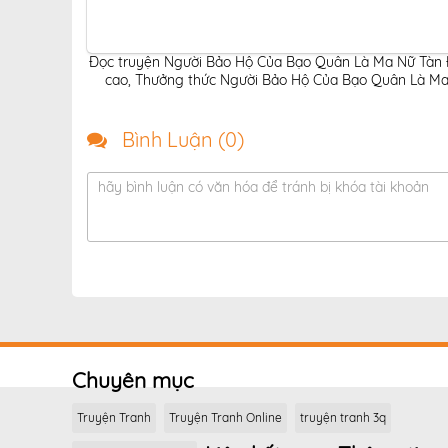
Đọc truyện Người Bảo Hộ Của Bạo Quân Là Ma Nữ Tàn Đ
cao
,
Thưởng thức Người Bảo Hộ Của Bạo Quân Là Ma N
Bình Luận (
0
)
hãy bình luận có văn hóa để tránh bị khóa tài khoản
Chuyên mục
Truyện Tranh
Truyện Tranh Online
truyện tranh 3q