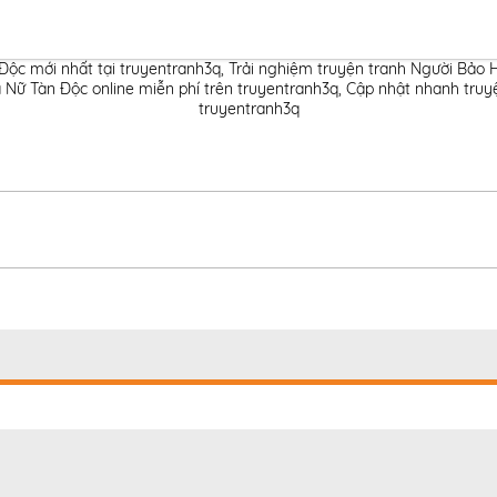
ộc mới nhất tại truyentranh3q
,
Trải nghiệm truyện tranh Người Bảo 
ữ Tàn Độc online miễn phí trên truyentranh3q
,
Cập nhật nhanh truy
truyentranh3q