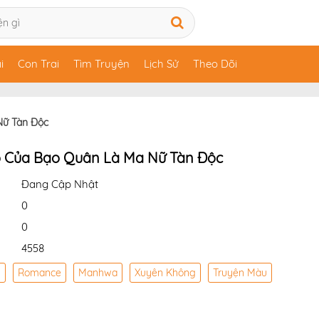
i
Con Trai
Tìm Truyện
Lịch Sử
Theo Dõi
Nữ Tàn Độc
 Của Bạo Quân Là Ma Nữ Tàn Độc
Đang Cập Nhật
0
0
4558
y
Romance
Manhwa
Xuyên Không
Truyện Màu