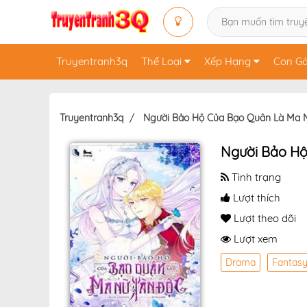
Truyentranh3q
Thể Loại
Xếp Hạng
Con Gá
Truyentranh3q
Người Bảo Hộ Của Bạo Quân Là Ma 
Người Bảo Hộ
Tình trạng
Lượt thích
Lượt theo dõi
Lượt xem
Drama
Fantas