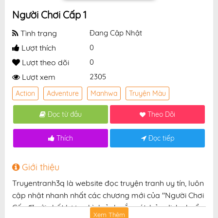
Người Chơi Cấp 1
Tình trạng
Đang Cập Nhật
Lượt thích
0
Lượt theo dõi
0
Lượt xem
2305
Action
Adventure
Manhwa
Truyện Màu
Đọc từ đầu
Theo Dõi
Thích
Đọc tiếp
Giới thiệu
Truyentranh3q là website đọc truyện tranh uy tín, luôn
cập nhật nhanh nhất các chương mới của "Người Chơi
Cấp 1" với chất lượng hình ảnh sắc nét, bản dịch chuẩn
Xem Thêm