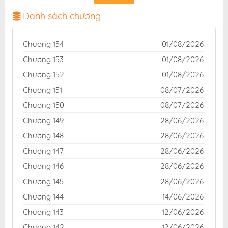
và giao diện thân thiện, mang đến trải nghiệm đọc
truyện hấp dẫn, tiện lợi, hoàn toàn miễn phí cho độc
Danh sách chương
giả yêu thích truyện tranh online.
Chương 154
01/08/2026
Chương 153
01/08/2026
Chương 152
01/08/2026
Chương 151
08/07/2026
Chương 150
08/07/2026
Chương 149
28/06/2026
Chương 148
28/06/2026
Chương 147
28/06/2026
Chương 146
28/06/2026
Chương 145
28/06/2026
Chương 144
14/06/2026
Chương 143
12/06/2026
Chương 142
12/06/2026