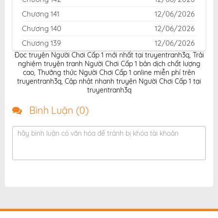
Chương 141
12/06/2026
Chương 140
12/06/2026
Chương 139
12/06/2026
Đọc truyện Người Chơi Cấp 1 mới nhất tại truyentranh3q
,
Trải
Chương 138
12/06/2026
nghiệm truyện tranh Người Chơi Cấp 1 bản dịch chất lượng
Chương 137
12/06/2026
cao
,
Thưởng thức Người Chơi Cấp 1 online miễn phí trên
truyentranh3q
,
Cập nhật nhanh truyện Người Chơi Cấp 1 tại
Chương 136
12/06/2026
truyentranh3q
Chương 135
12/06/2026
Bình Luận (
0
)
Chương 134
12/06/2026
Chương 133
12/06/2026
hãy bình luận có văn hóa để tránh bị khóa tài khoản
Chương 132
12/06/2026
Chương 131
12/06/2026
Chương 130
12/06/2026
Chương 129
12/06/2026
Chương 128
12/06/2026