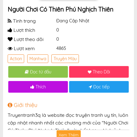
Người Chơi Có Thiên Phú Nghịch Thiên
Tình trạng
Đang Cập Nhật
Lượt thích
0
Lượt theo dõi
0
Lượt xem
4865
Action
Manhwa
Truyện Màu
Đọc từ đầu
Theo Dõi
Thích
Đọc tiếp
Giới thiệu
Truyentranh3q là website đọc truyện tranh uy tín, luôn
cập nhật nhanh nhất các chương mới của "Người Chơi
Có Thiên Phú Nghịch Thiên" với chất lượng hình ảnh
Xem Thêm