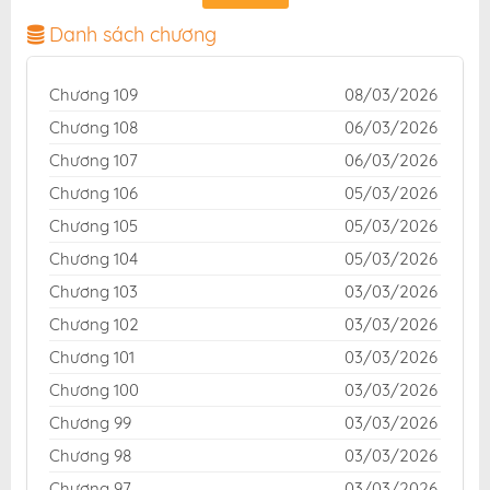
sắc nét, bản dịch chuẩn và giao diện thân thiện, mang
đến trải nghiệm đọc truyện hấp dẫn, tiện lợi, hoàn
Danh sách chương
toàn miễn phí cho độc giả yêu thích truyện tranh
online.
Chương 109
08/03/2026
Chương 108
06/03/2026
Chương 107
06/03/2026
Chương 106
05/03/2026
Chương 105
05/03/2026
Chương 104
05/03/2026
Chương 103
03/03/2026
Chương 102
03/03/2026
Chương 101
03/03/2026
Chương 100
03/03/2026
Chương 99
03/03/2026
Chương 98
03/03/2026
Chương 97
03/03/2026