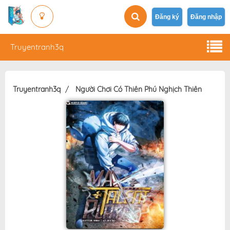
Đăng ký
Đăng nhập
Truyentranh3q
Truyentranh3q
Người Chơi Có Thiên Phú Nghịch Thiên