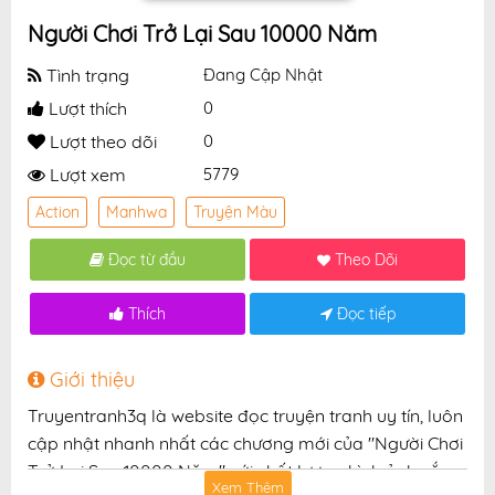
Người Chơi Trở Lại Sau 10000 Năm
Tình trạng
Đang Cập Nhật
Lượt thích
0
Lượt theo dõi
0
Lượt xem
5779
Action
Manhwa
Truyện Màu
Đọc từ đầu
Theo Dõi
Thích
Đọc tiếp
Giới thiệu
Truyentranh3q là website đọc truyện tranh uy tín, luôn
cập nhật nhanh nhất các chương mới của "Người Chơi
Trở Lại Sau 10000 Năm" với chất lượng hình ảnh sắc
Xem Thêm