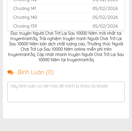
Chương 141
05/02/2026
Chương 140
05/02/2026
Chương 139
05/02/2026
Đọc truyện Người Chơi Trở Lại Sau 10000 Năm mới nhất tại
Chương 138
05/02/2026
truyentranh3q
,
Trải nghiệm truyện tranh Người Chơi Trở Lại
Chương 137
05/02/2026
Sau 10000 Năm bản dịch chất lượng cao
,
Thưởng thức Người
Chơi Trở Lại Sau 10000 Năm online miễn phí trên
Chương 136
05/02/2026
truyentranh3q
,
Cập nhật nhanh truyện Người Chơi Trở Lại Sau
10000 Năm tại truyentranh3q
Chương 135
05/02/2026
Chương 134
05/02/2026
Bình Luận (
0
)
Chương 133
05/02/2026
hãy bình luận có văn hóa để tránh bị khóa tài khoản
Chương 132
05/02/2026
Chương 131
05/02/2026
Chương 130
05/02/2026
Chương 129
05/02/2026
Chương 128
05/02/2026