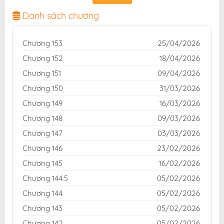
nét, bản dịch chuẩn và giao diện thân thiện, mang đến
trải nghiệm đọc truyện hấp dẫn, tiện lợi, hoàn toàn
Danh sách chương
miễn phí cho độc giả yêu thích truyện tranh online.
Chương 153
25/04/2026
Chương 152
18/04/2026
Chương 151
09/04/2026
Chương 150
31/03/2026
Chương 149
16/03/2026
Chương 148
09/03/2026
Chương 147
03/03/2026
Chương 146
23/02/2026
Chương 145
16/02/2026
Chương 144.5
05/02/2026
Chương 144
05/02/2026
Chương 143
05/02/2026
Chương 142
05/02/2026