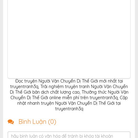
Đọc truyện Người Vận Chuyển Dị Thế Giới mới nhất tại
truyentranh3q
,
Trải nghiệm truyện tranh Người Vận Chuyển
Dị Thế Giới bản dịch chất lượng cao
,
Thưởng thức Người Vận
Chuyển Dị Thế Giới online miễn phí trên truyentranh3q
,
Cập
nhật nhanh truyện Người Vận Chuyển Dị Thế Giới tại
truyentranh3q
Bình Luận (
0
)
hãy bình luận có văn hóa để tránh bị khóa tài khoản