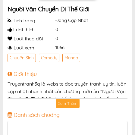
Người Vận Chuyển Dị Thế Giới
Tình trạng
Đang Cập Nhật
Lượt thích
0
Lượt theo dõi
0
Lượt xem
1066
Chuyển Sinh
Comedy
Manga
Giới thiệu
Truyentranh3q là website đọc truyện tranh uy tín, luôn
cập nhật nhanh nhất các chương mới của "Người Vận
Chuyển Dị Thế Giới" với chất lượng hình ảnh sắc nét,
Xem Thêm
bản dịch chuẩn và giao diện thân thiện, mang đến trải
nghiệm đọc truyện hấp dẫn, tiện lợi, hoàn toàn miễn
Danh sách chương
phí cho độc giả yêu thích truyện tranh online.