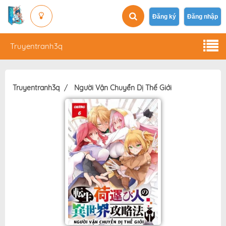
Đăng ký
Đăng nhập
Truyentranh3q
Truyentranh3q
Người Vận Chuyển Dị Thế Giới