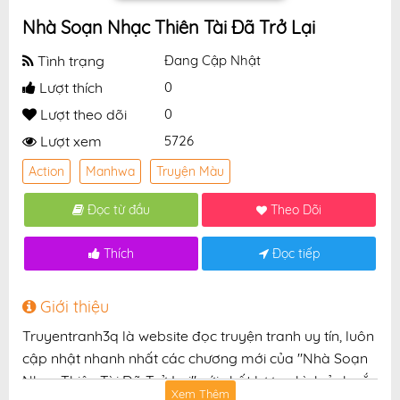
Nhà Soạn Nhạc Thiên Tài Đã Trở Lại
Tình trạng
Đang Cập Nhật
Lượt thích
0
Lượt theo dõi
0
Lượt xem
5726
Action
Manhwa
Truyện Màu
Đọc từ đầu
Theo Dõi
Thích
Đọc tiếp
Giới thiệu
Truyentranh3q là website đọc truyện tranh uy tín, luôn
cập nhật nhanh nhất các chương mới của "Nhà Soạn
Nhạc Thiên Tài Đã Trở Lại" với chất lượng hình ảnh sắc
Xem Thêm