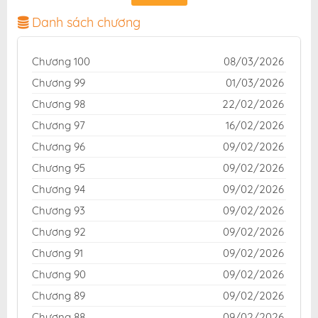
nét, bản dịch chuẩn và giao diện thân thiện, mang đến
trải nghiệm đọc truyện hấp dẫn, tiện lợi, hoàn toàn
Danh sách chương
miễn phí cho độc giả yêu thích truyện tranh online.
Chương 100
08/03/2026
Chương 99
01/03/2026
Chương 98
22/02/2026
Chương 97
16/02/2026
Chương 96
09/02/2026
Chương 95
09/02/2026
Chương 94
09/02/2026
Chương 93
09/02/2026
Chương 92
09/02/2026
Chương 91
09/02/2026
Chương 90
09/02/2026
Chương 89
09/02/2026
Chương 88
09/02/2026