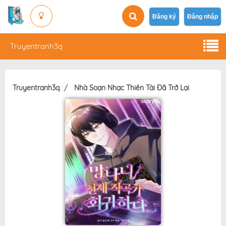
Đăng ký
Đăng nhập
Truyentranh3q
Truyentranh3q
Nhà Soạn Nhạc Thiên Tài Đã Trở Lại