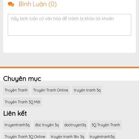
Bình Luận (
0
)
hãy bình luận có văn hóa để tránh bị khóa tài khoản
Chuyên mục
Truyện Tranh
Truyện Tranh Online
truyện tranh 3q
Truyện Tranh 3Q Mới
Liên kết
truyentranh3q
đọc truyện 3q
doctruyen3q
3Q Truyện Tranh
Truyện Tranh 3Q Online
truyện tranh 18+ 3q
truyệntranh3q