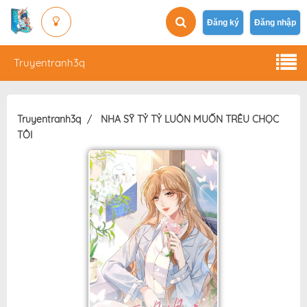
Đăng ký
Đăng nhập
Truyentranh3q
Truyentranh3q
NHA SỸ TỶ TỶ LUÔN MUỐN TRÊU CHỌC
TÔI