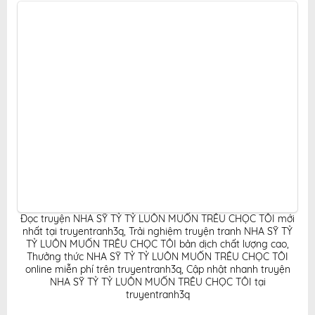
hoàn toàn miễn phí cho độc giả yêu thích truyện tranh
online.
Đọc truyện NHA SỸ TỶ TỶ LUÔN MUỐN TRÊU CHỌC TÔI mới
nhất tại truyentranh3q
,
Trải nghiệm truyện tranh NHA SỸ TỶ
TỶ LUÔN MUỐN TRÊU CHỌC TÔI bản dịch chất lượng cao
,
Thưởng thức NHA SỸ TỶ TỶ LUÔN MUỐN TRÊU CHỌC TÔI
online miễn phí trên truyentranh3q
,
Cập nhật nhanh truyện
NHA SỸ TỶ TỶ LUÔN MUỐN TRÊU CHỌC TÔI tại
truyentranh3q