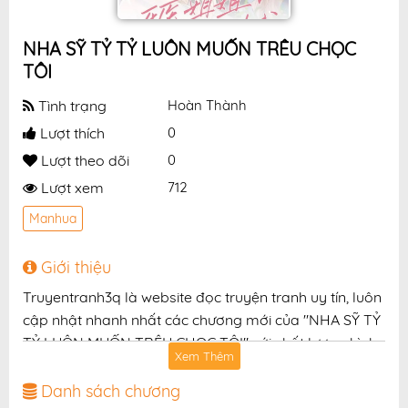
NHA SỸ TỶ TỶ LUÔN MUỐN TRÊU CHỌC
TÔI
Tình trạng
Hoàn Thành
Lượt thích
0
Lượt theo dõi
0
Lượt xem
712
Manhua
Giới thiệu
Truyentranh3q là website đọc truyện tranh uy tín, luôn
cập nhật nhanh nhất các chương mới của "NHA SỸ TỶ
TỶ LUÔN MUỐN TRÊU CHỌC TÔI" với chất lượng hình
Xem Thêm
ảnh sắc nét, bản dịch chuẩn và giao diện thân thiện,
mang đến trải nghiệm đọc truyện hấp dẫn, tiện lợi,
Danh sách chương