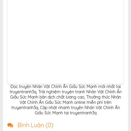
Đọc truyện Nhân Vật Chính Ẩn Giấu Sức Mạnh mới nhất tại
truyentranh3q
,
Trải nghiệm truyện tranh Nhân Vật Chính Ẩn
Giấu Sức Mạnh bản dịch chất lượng cao
,
Thưởng thức Nhân
Vật Chính Ẩn Giấu Sức Mạnh online miễn phí trên
truyentranh3q
,
Cập nhật nhanh truyện Nhân Vật Chính Ẩn
Giấu Sức Mạnh tại truyentranh3q
Bình Luận (
0
)