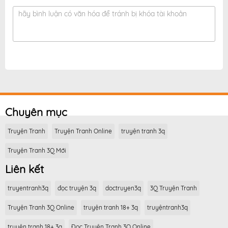
hãy bình luận có văn hóa để tránh bị khóa tài khoản
Chuyên mục
Truyện Tranh
Truyện Tranh Online
truyện tranh 3q
Truyện Tranh 3Q Mới
Liên kết
truyentranh3q
đọc truyện 3q
doctruyen3q
3Q Truyện Tranh
Truyện Tranh 3Q Online
truyện tranh 18+ 3q
truyệntranh3q
truyện tranh 18+ 3q
Đọc Truyện Tranh 3Q Online