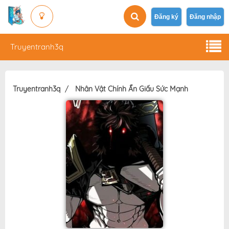
Đăng ký
Đăng nhập
Truyentranh3q
Truyentranh3q
Nhân Vật Chính Ẩn Giấu Sức Mạnh