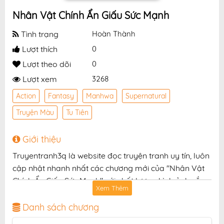
Nhân Vật Chính Ẩn Giấu Sức Mạnh
Tình trạng
Hoàn Thành
Lượt thích
0
Lượt theo dõi
0
Lượt xem
3268
Action
Fantasy
Manhwa
Supernatural
Truyện Màu
Tu Tiên
Giới thiệu
Truyentranh3q là website đọc truyện tranh uy tín, luôn
cập nhật nhanh nhất các chương mới của "Nhân Vật
Chính Ẩn Giấu Sức Mạnh" với chất lượng hình ảnh sắc
Xem Thêm
nét, bản dịch chuẩn và giao diện thân thiện, mang đến
trải nghiệm đọc truyện hấp dẫn, tiện lợi, hoàn toàn
Danh sách chương
miễn phí cho độc giả yêu thích truyện tranh online.