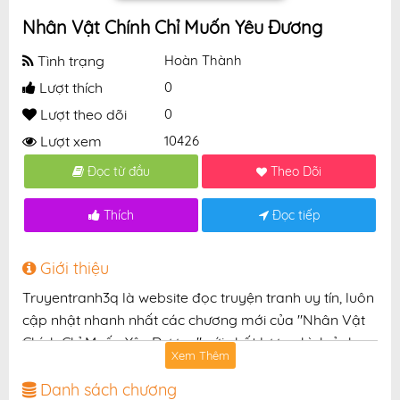
Nhân Vật Chính Chỉ Muốn Yêu Đương
Tình trạng
Hoàn Thành
Lượt thích
0
Lượt theo dõi
0
Lượt xem
10426
Đọc từ đầu
Theo Dõi
Thích
Đọc tiếp
Giới thiệu
Truyentranh3q là website đọc truyện tranh uy tín, luôn
cập nhật nhanh nhất các chương mới của "Nhân Vật
Chính Chỉ Muốn Yêu Đương" với chất lượng hình ảnh
Xem Thêm
sắc nét, bản dịch chuẩn và giao diện thân thiện, mang
đến trải nghiệm đọc truyện hấp dẫn, tiện lợi, hoàn
Danh sách chương