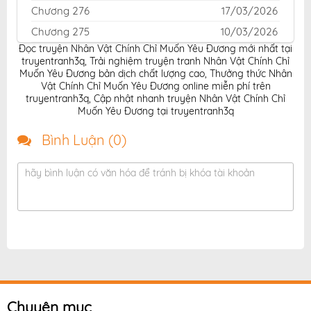
Chương 276
17/03/2026
Chương 275
10/03/2026
Đọc truyện Nhân Vật Chính Chỉ Muốn Yêu Đương mới nhất tại
Chương 274
03/03/2026
truyentranh3q
,
Trải nghiệm truyện tranh Nhân Vật Chính Chỉ
Chương 273
24/02/2026
Muốn Yêu Đương bản dịch chất lượng cao
,
Thưởng thức Nhân
Vật Chính Chỉ Muốn Yêu Đương online miễn phí trên
Chương 272
17/02/2026
truyentranh3q
,
Cập nhật nhanh truyện Nhân Vật Chính Chỉ
Muốn Yêu Đương tại truyentranh3q
Chương 271
12/02/2026
Chương 270
05/02/2026
Bình Luận (
0
)
Chương 269
05/02/2026
hãy bình luận có văn hóa để tránh bị khóa tài khoản
Chương 268
05/02/2026
Chương 267
05/02/2026
Chương 266
05/02/2026
Chương 265
05/02/2026
Chương 264
05/02/2026
Chương 263
05/02/2026
Chương 262
05/02/2026
Chuyên mục