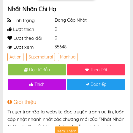
Nhất Nhân Chi Hạ
Tình trạng
Đang Cập Nhật
Lượt thích
0
Lượt theo dõi
0
Lượt xem
35648
Action
Supernatural
Manhua
Đọc từ đầu
Theo Dõi
Thích
Đọc tiếp
Giới thiệu
Truyentranh3q là website đọc truyện tranh uy tín, luôn
cập nhật nhanh nhất các chương mới của "Nhất Nhân
Chi Hạ" với chất lượng hình ảnh sắc nét, bản dịch
Xem Thêm