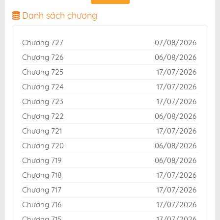
chuẩn và giao diện thân thiện, mang đến trải nghiệm
đọc truyện hấp dẫn, tiện lợi, hoàn toàn miễn phí cho
Danh sách chương
độc giả yêu thích truyện tranh online.
Chương 727
07/08/2026
Chương 726
06/08/2026
Chương 725
17/07/2026
Chương 724
17/07/2026
Chương 723
17/07/2026
Chương 722
06/08/2026
Chương 721
17/07/2026
Chương 720
06/08/2026
Chương 719
06/08/2026
Chương 718
17/07/2026
Chương 717
17/07/2026
Chương 716
17/07/2026
Chương 715
17/07/2026