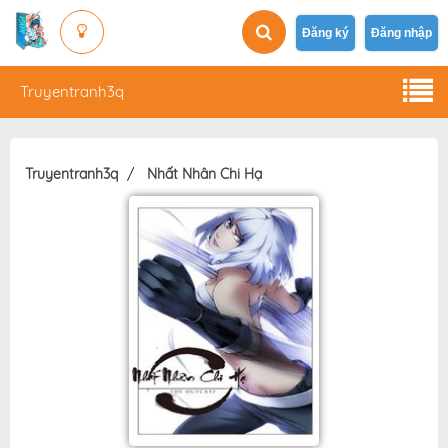
Đăng ký
Đăng nhập
Truyentranh3q
Truyentranh3q
Nhất Nhân Chi Hạ