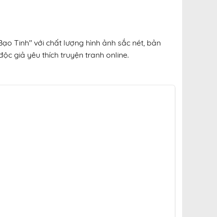
ạo Tinh" với chất lượng hình ảnh sắc nét, bản
ộc giả yêu thích truyện tranh online.