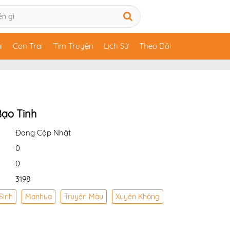
i
Con Trai
Tìm Truyện
Lịch Sử
Theo Dõi
ạo Tinh
Đang Cập Nhật
0
0
3198
Sinh
Manhua
Truyện Màu
Xuyên Không