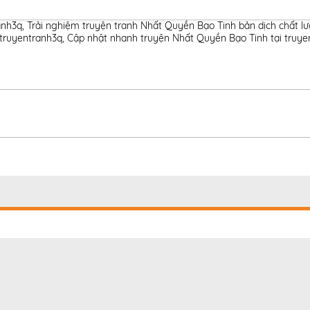
anh3q
,
Trải nghiệm truyện tranh Nhất Quyền Bạo Tinh bản dịch chất l
 truyentranh3q
,
Cập nhật nhanh truyện Nhất Quyền Bạo Tinh tại truye