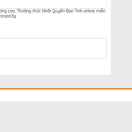
ượng cao
,
Thưởng thức Nhất Quyền Bạo Tinh online miễn
ntranh3q