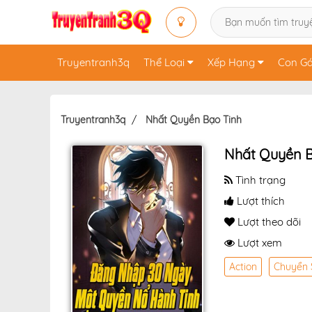
Truyentranh3q
Thể Loại
Xếp Hạng
Con Gá
Truyentranh3q
Nhất Quyền Bạo Tinh
Nhất Quyền B
Tình trạng
Lượt thích
Lượt theo dõi
Lượt xem
Action
Chuyển 