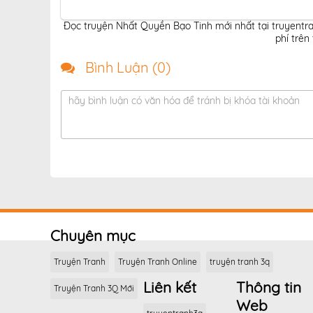
Đọc truyện Nhất Quyền Bạo Tinh mới nhất tại truyentr
phí trên
Bình Luận (
0
)
hãy bình luận có văn hóa để tránh bị khóa tài khoản
Chuyên mục
Truyện Tranh
Truyện Tranh Online
truyện tranh 3q
Liên kết
Thông tin
Truyện Tranh 3Q Mới
Web