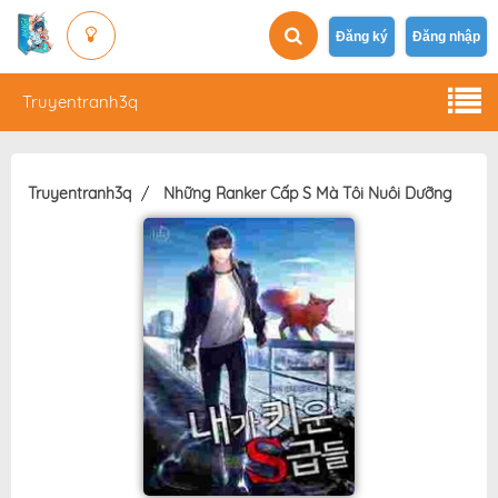
Đăng ký
Đăng nhập
Truyentranh3q
Truyentranh3q
Những Ranker Cấp S Mà Tôi Nuôi Dưỡng