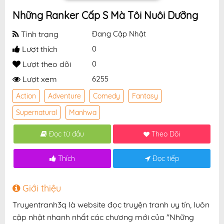
Những Ranker Cấp S Mà Tôi Nuôi Dưỡng
Tình trạng
Đang Cập Nhật
Lượt thích
0
Lượt theo dõi
0
Lượt xem
6255
Action
Adventure
Comedy
Fantasy
Supernatural
Manhwa
Đọc từ đầu
Theo Dõi
Thích
Đọc tiếp
Giới thiệu
Truyentranh3q là website đọc truyện tranh uy tín, luôn
cập nhật nhanh nhất các chương mới của "Những