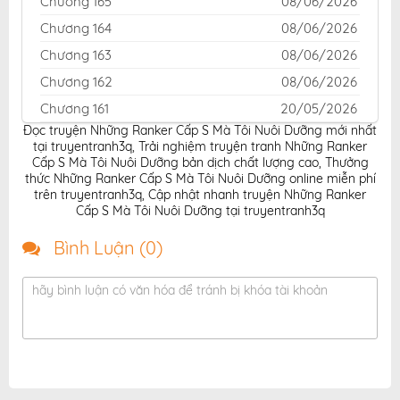
Chương 165
08/06/2026
Chương 164
08/06/2026
Chương 163
08/06/2026
Chương 162
08/06/2026
Chương 161
20/05/2026
Đọc truyện Những Ranker Cấp S Mà Tôi Nuôi Dưỡng mới nhất
Chương 160
20/05/2026
tại truyentranh3q
,
Trải nghiệm truyện tranh Những Ranker
Chương 159
20/05/2026
Cấp S Mà Tôi Nuôi Dưỡng bản dịch chất lượng cao
,
Thưởng
thức Những Ranker Cấp S Mà Tôi Nuôi Dưỡng online miễn phí
Chương 158
26/04/2026
trên truyentranh3q
,
Cập nhật nhanh truyện Những Ranker
Cấp S Mà Tôi Nuôi Dưỡng tại truyentranh3q
Chương 157
26/04/2026
Chương 156
26/04/2026
Bình Luận (
0
)
Chương 155
26/04/2026
hãy bình luận có văn hóa để tránh bị khóa tài khoản
Chương 154
26/04/2026
Chương 153
26/04/2026
Chương 152
26/04/2026
Chương 151
26/04/2026