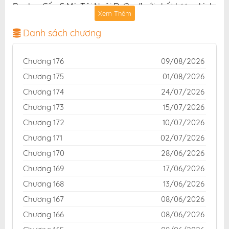
Ranker Cấp S Mà Tôi Nuôi Dưỡng" với chất lượng hình
Xem Thêm
ảnh sắc nét, bản dịch chuẩn và giao diện thân thiện,
mang đến trải nghiệm đọc truyện hấp dẫn, tiện lợi,
Danh sách chương
hoàn toàn miễn phí cho độc giả yêu thích truyện tranh
online.
Chương 176
09/08/2026
Chương 175
01/08/2026
Chương 174
24/07/2026
Chương 173
15/07/2026
Chương 172
10/07/2026
Chương 171
02/07/2026
Chương 170
28/06/2026
Chương 169
17/06/2026
Chương 168
13/06/2026
Chương 167
08/06/2026
Chương 166
08/06/2026