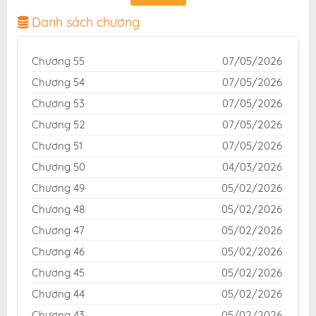
chuẩn và giao diện thân thiện, mang đến trải nghiệm
đọc truyện hấp dẫn, tiện lợi, hoàn toàn miễn phí cho
Danh sách chương
độc giả yêu thích truyện tranh online.
Chương 55
07/05/2026
Chương 54
07/05/2026
Chương 53
07/05/2026
Chương 52
07/05/2026
Chương 51
07/05/2026
Chương 50
04/03/2026
Chương 49
05/02/2026
Chương 48
05/02/2026
Chương 47
05/02/2026
Chương 46
05/02/2026
Chương 45
05/02/2026
Chương 44
05/02/2026
Chương 43
05/02/2026