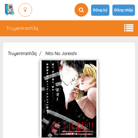
Đăng ký
Đăng nhập
Truyentranh3q
Truyentranh3q
Nito No Joreishi