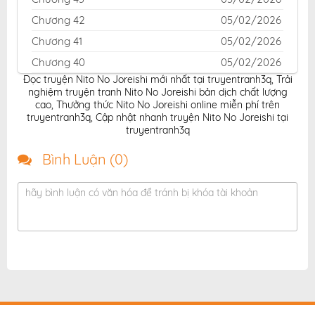
Chương 42
05/02/2026
Chương 41
05/02/2026
Chương 40
05/02/2026
Đọc truyện Nito No Joreishi mới nhất tại truyentranh3q
,
Trải
Chương 39
05/02/2026
nghiệm truyện tranh Nito No Joreishi bản dịch chất lượng
Chương 38
05/02/2026
cao
,
Thưởng thức Nito No Joreishi online miễn phí trên
truyentranh3q
,
Cập nhật nhanh truyện Nito No Joreishi tại
Chương 37
05/02/2026
truyentranh3q
Chương 36
05/02/2026
Bình Luận (
0
)
Chương 35
05/02/2026
Chương 34
05/02/2026
hãy bình luận có văn hóa để tránh bị khóa tài khoản
Chương 33
05/02/2026
Chương 32
05/02/2026
Chương 31
05/02/2026
Chương 30
05/02/2026
Chương 29
05/02/2026