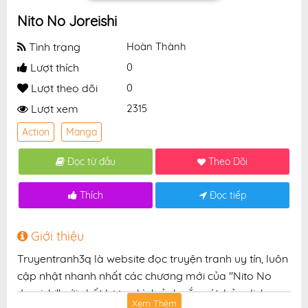
Nito No Joreishi
Tình trạng
Hoàn Thành
Lượt thích
0
Lượt theo dõi
0
Lượt xem
2315
Action
Manga
Đọc từ đầu
Theo Dõi
Thích
Đọc tiếp
Giới thiệu
Truyentranh3q là website đọc truyện tranh uy tín, luôn
cập nhật nhanh nhất các chương mới của "Nito No
Joreishi" với chất lượng hình ảnh sắc nét, bản dịch
Xem Thêm