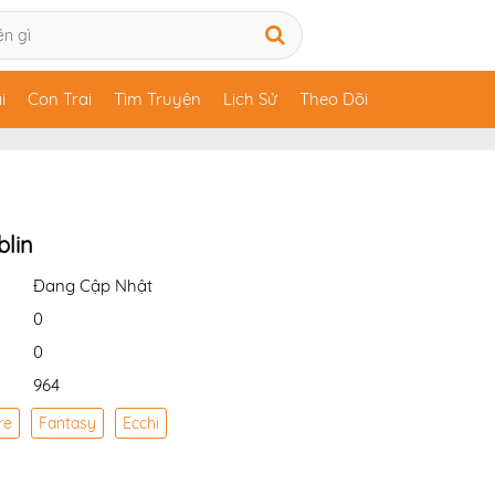
i
Con Trai
Tìm Truyện
Lịch Sử
Theo Dõi
blin
Đang Cập Nhật
0
0
964
re
Fantasy
Ecchi