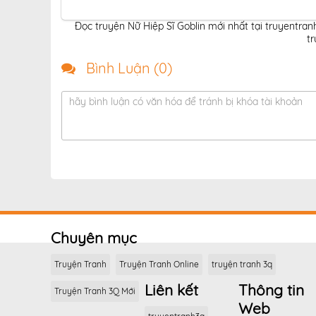
Đọc truyện Nữ Hiệp Sĩ Goblin mới nhất tại truyentran
t
Bình Luận (
0
)
hãy bình luận có văn hóa để tránh bị khóa tài khoản
Chuyên mục
Truyện Tranh
Truyện Tranh Online
truyện tranh 3q
Liên kết
Thông tin
Truyện Tranh 3Q Mới
Web