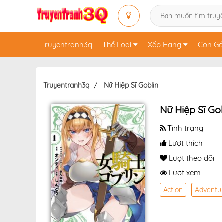
Truyentranh3q
Thể Loại
Xếp Hạng
Con Gá
Truyentranh3q
Nữ Hiệp Sĩ Goblin
Nữ Hiệp Sĩ Go
Tình trạng
Lượt thích
Lượt theo dõi
Lượt xem
Action
Adventu