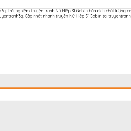
h3q
,
Trải nghiệm truyện tranh Nữ Hiệp Sĩ Goblin bản dịch chất lượng c
ruyentranh3q
,
Cập nhật nhanh truyện Nữ Hiệp Sĩ Goblin tại truyentran