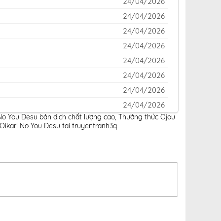
24/04/2026
24/04/2026
24/04/2026
24/04/2026
24/04/2026
24/04/2026
24/04/2026
24/04/2026
No You Desu bản dịch chất lượng cao
,
Thưởng thức Ojou
24/04/2026
ikari No You Desu tại truyentranh3q
24/04/2026
24/04/2026
24/04/2026