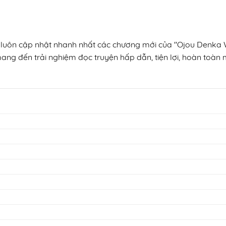
n, luôn cập nhật nhanh nhất các chương mới của "Ojou Denka 
mang đến trải nghiệm đọc truyện hấp dẫn, tiện lợi, hoàn toàn m