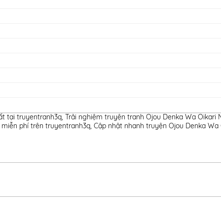
t tại truyentranh3q
,
Trải nghiệm truyện tranh Ojou Denka Wa Oikari 
 miễn phí trên truyentranh3q
,
Cập nhật nhanh truyện Ojou Denka Wa O