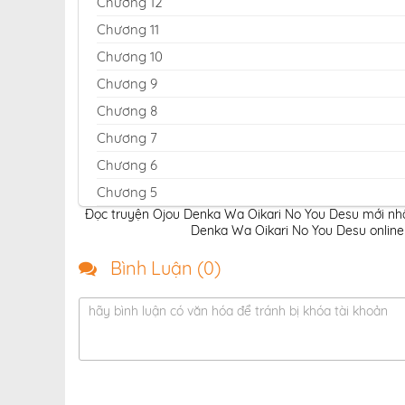
Chương 12
Chương 11
Chương 10
Chương 9
Chương 8
Chương 7
Chương 6
Chương 5
Đọc truyện Ojou Denka Wa Oikari No You Desu mới nhấ
Chương 4
Denka Wa Oikari No You Desu online
Chương 3
Bình Luận (
0
)
Chương 2
Chương 1
hãy bình luận có văn hóa để tránh bị khóa tài khoản