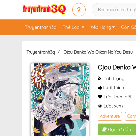
Truyentranh3q
Thể Loại
Xếp Hạng
Con Gá
Truyentranh3q
Ojou Denka Wa Oikari No You Desu
Ojou Denka W
Tình trạng
Lượt thích
Lượt theo dõi
Lượt xem
Adventure
Com
Đọc từ đầu