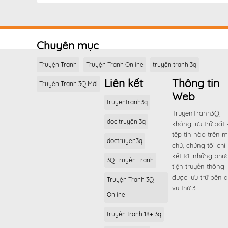
Chuyên mục
Truyện Tranh
Truyện Tranh Online
truyện tranh 3q
Liên kết
Thông tin
Truyện Tranh 3Q Mới
Web
truyentranh3q
TruyenTranh3Q
đọc truyện 3q
không lưu trữ bất 
tệp tin nào trên 
doctruyen3q
chủ, chúng tôi chỉ 
kết tới những phư
3Q Truyện Tranh
tiện truyền thông
được lưu trữ bên d
Truyện Tranh 3Q
vụ thứ 3.
Online
truyện tranh 18+ 3q