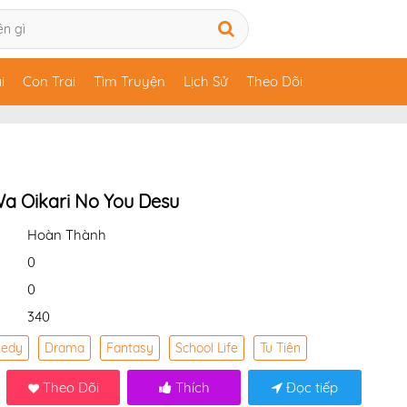
i
Con Trai
Tìm Truyện
Lịch Sử
Theo Dõi
a Oikari No You Desu
Hoàn Thành
0
0
340
edy
Drama
Fantasy
School Life
Tu Tiên
Theo Dõi
Thích
Đọc tiếp