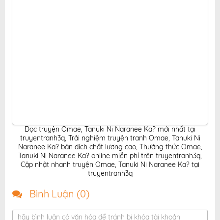
Đọc truyện Omae, Tanuki Ni Naranee Ka? mới nhất tại
truyentranh3q
,
Trải nghiệm truyện tranh Omae, Tanuki Ni
Naranee Ka? bản dịch chất lượng cao
,
Thưởng thức Omae,
Tanuki Ni Naranee Ka? online miễn phí trên truyentranh3q
,
Cập nhật nhanh truyện Omae, Tanuki Ni Naranee Ka? tại
truyentranh3q
Bình Luận (
0
)
hãy bình luận có văn hóa để tránh bị khóa tài khoản