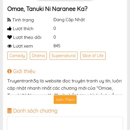
Omae, Tanuki Ni Naranee Ka?
Tình trạng
Đang Cập Nhật
Lượt thích
0
Lượt theo dõi
0
Lượt xem
845
Comedy
Drama
Supernatural
Slice of Life
Giới thiệu
Truyentranh3q là website đọc truyện tranh uy tín, luôn
cập nhật nhanh nhất các chương mới của "Omae,
Tanuki Ni Naranee Ka?" với chất lượng hình ảnh sắc
Xem Thêm
nét, bản dịch chuẩn và giao diện thân thiện, mang đến
trải nghiệm đọc truyện hấp dẫn, tiện lợi, hoàn toàn
Danh sách chương
miễn phí cho độc giả yêu thích truyện tranh online.