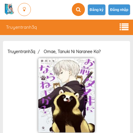
Đăng ký
Đăng nhập
Truyentranh3q
Truyentranh3q
Omae, Tanuki Ni Naranee Ka?