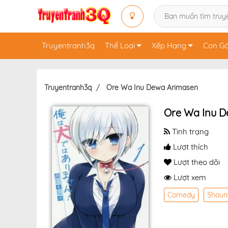
Truyentranh3q
Thể Loại
Xếp Hạng
Con Gá
Truyentranh3q
Ore Wa Inu Dewa Arimasen
Ore Wa Inu D
Tình trạng
Lượt thích
Lượt theo dõi
Lượt xem
Comedy
Shoun