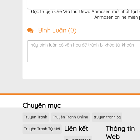
Đọc truyện Ore Wa Inu Dewa Arimasen mới nhất tại t
Arimasen online miễn 
Bình Luận (
0
)
hãy bình luận có văn hóa để tránh bị khóa tài khoản
Chuyên mục
Truyện Tranh
Truyện Tranh Online
truyện tranh 3q
Liên kết
Thông tin
Truyện Tranh 3Q Mới
Web