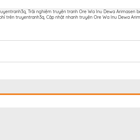
ruyentranh3q
,
Trải nghiệm truyện tranh Ore Wa Inu Dewa Arimasen bả
phí trên truyentranh3q
,
Cập nhật nhanh truyện Ore Wa Inu Dewa Arima