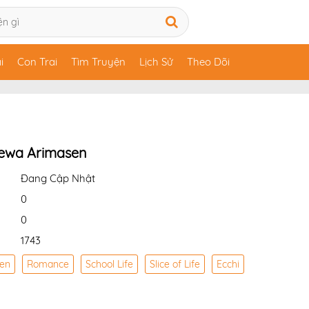
i
Con Trai
Tìm Truyện
Lịch Sử
Theo Dõi
ewa Arimasen
Đang Cập Nhật
0
0
1743
en
Romance
School Life
Slice of Life
Ecchi