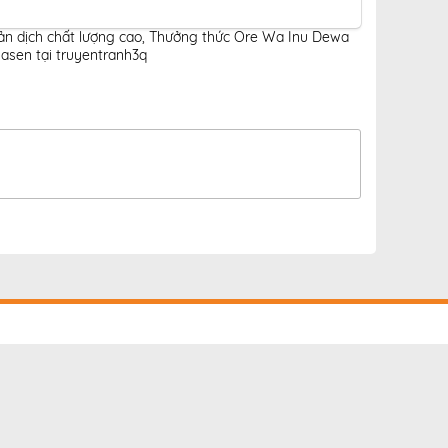
n dịch chất lượng cao
,
Thưởng thức Ore Wa Inu Dewa
sen tại truyentranh3q