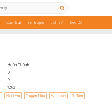
i
Con Trai
Tìm Truyện
Lịch Sử
Theo Dõi
Hoàn Thành
0
0
1262
y
Manhwa
Truyện Màu
Webtoon
Tu Tiên