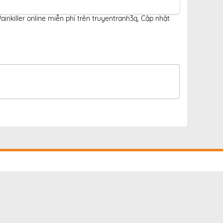
inkiller online miễn phí trên truyentranh3q
,
Cập nhật