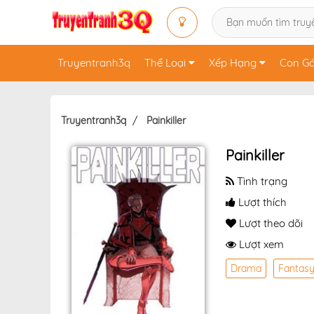
Truyentranh3q
Thể Loại
Xếp Hạng
Con Gá
Truyentranh3q
Painkiller
Painkiller
Tình trạng
Lượt thích
Lượt theo dõi
Lượt xem
Drama
Fantas