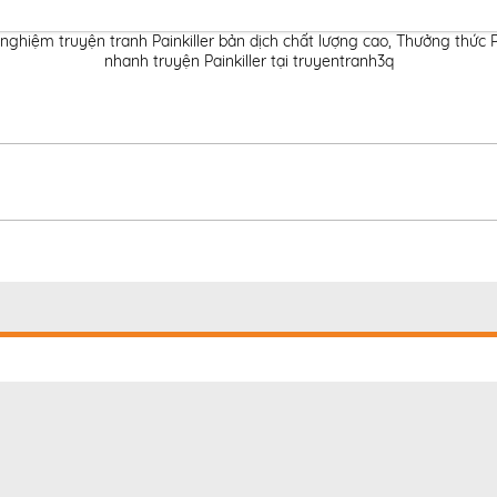
 nghiệm truyện tranh Painkiller bản dịch chất lượng cao
,
Thưởng thức Pa
nhanh truyện Painkiller tại truyentranh3q