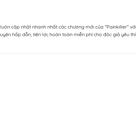
 luôn cập nhật nhanh nhất các chương mới của "Painkiller" vớ
uyện hấp dẫn, tiện lợi, hoàn toàn miễn phí cho độc giả yêu thí