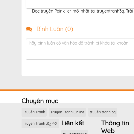
Đọc truyện Painkiller mới nhất tại truyentranh3q
,
Trải
Bình Luận (
0
)
hãy bình luận có văn hóa để tránh bị khóa tài khoản
Chuyên mục
Truyện Tranh
Truyện Tranh Online
truyện tranh 3q
Liên kết
Thông tin
Truyện Tranh 3Q Mới
Web