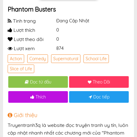
Phantom Busters
Tình trạng
Đang Cập Nhật
Lượt thích
0
Lượt theo dõi
0
Lượt xem
874
Action
Comedy
Supernatural
School Life
Slice of Life
Đọc từ đầu
Theo Dõi
Thích
Đọc tiếp
Giới thiệu
Truyentranh3q là website đọc truyện tranh uy tín, luôn
cập nhật nhanh nhất các chương mới của "Phantom