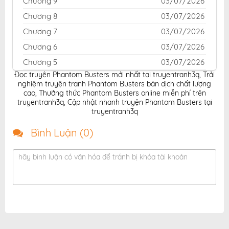
Chương 9
03/07/2026
Chương 8
03/07/2026
Chương 7
03/07/2026
Chương 6
03/07/2026
Chương 5
03/07/2026
Đọc truyện Phantom Busters mới nhất tại truyentranh3q
,
Trải
Chương 4.5
03/07/2026
nghiệm truyện tranh Phantom Busters bản dịch chất lượng
Chương 4
03/07/2026
cao
,
Thưởng thức Phantom Busters online miễn phí trên
truyentranh3q
,
Cập nhật nhanh truyện Phantom Busters tại
Chương 3
03/07/2026
truyentranh3q
Chương 2
03/07/2026
Bình Luận (
0
)
Chương 1
03/07/2026
Chương 0
03/07/2026
hãy bình luận có văn hóa để tránh bị khóa tài khoản