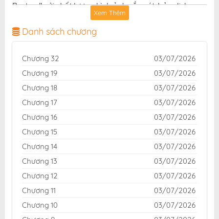
Busters" với chất lượng hình ảnh sắc nét, bản dịch
Xem Thêm
chuẩn và giao diện thân thiện, mang đến trải nghiệm
đọc truyện hấp dẫn, tiện lợi, hoàn toàn miễn phí cho
Danh sách chương
độc giả yêu thích truyện tranh online.
Chương 32
03/07/2026
Chương 19
03/07/2026
Chương 18
03/07/2026
Chương 17
03/07/2026
Chương 16
03/07/2026
Chương 15
03/07/2026
Chương 14
03/07/2026
Chương 13
03/07/2026
Chương 12
03/07/2026
Chương 11
03/07/2026
Chương 10
03/07/2026