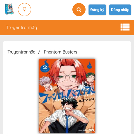
Đăng ký
Đăng nhập
Truyentranh3q
Truyentranh3q
Phantom Busters