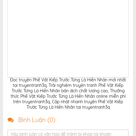
Đọc truyện Phế Vật Kiếp Trước Từng Là Hiền Nhân mới nhất
tại truyentranh3q
,
Trải nghiệm truyện tranh Phế Vật Kiếp
Trước Từng Là Hiền Nhân bản dịch chất lượng cao
,
Thưởng
thức Phế Vật Kiếp Trước Từng Là Hiền Nhân online miễn phí
trên truyentranh3q
,
Cập nhật nhanh truyện Phế Vật Kiếp
Trước Từng Là Hiền Nhân tại truyentranh3q
Bình Luận (
0
)
hãy bình luận có văn hóa để tránh bị khóa tài khoản