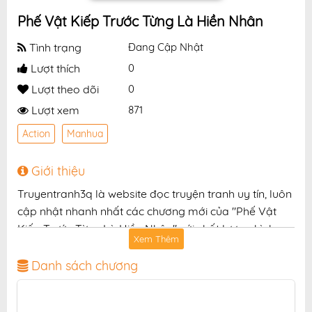
Phế Vật Kiếp Trước Từng Là Hiền Nhân
Tình trạng
Đang Cập Nhật
Lượt thích
0
Lượt theo dõi
0
Lượt xem
871
Action
Manhua
Giới thiệu
Truyentranh3q là website đọc truyện tranh uy tín, luôn
cập nhật nhanh nhất các chương mới của "Phế Vật
Kiếp Trước Từng Là Hiền Nhân" với chất lượng hình
Xem Thêm
ảnh sắc nét, bản dịch chuẩn và giao diện thân thiện,
mang đến trải nghiệm đọc truyện hấp dẫn, tiện lợi,
Danh sách chương
hoàn toàn miễn phí cho độc giả yêu thích truyện tranh
online.