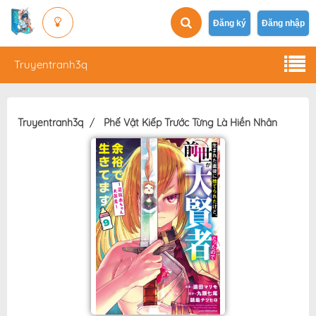
Đăng ký
Đăng nhập
Truyentranh3q
Truyentranh3q
Phế Vật Kiếp Trước Từng Là Hiền Nhân