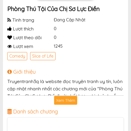
Phòng Thú Tội Của Chị Sơ Lực Điền
Tình trạng
Đang Cập Nhật
Lượt thích
0
Lượt theo dõi
0
Lượt xem
1245
Comedy
Slice of Life
Giới thiệu
Truyentranh3q là website đọc truyện tranh uy tín, luôn
cập nhật nhanh nhất các chương mới của "Phòng Thú
Tội Của Chị Sơ Lực Điền" với chất lượng hình ảnh sắc
Xem Thêm
nét, bản dịch chuẩn và giao diện thân thiện, mang đến
trải nghiệm đọc truyện hấp dẫn, tiện lợi, hoàn toàn
Danh sách chương
miễn phí cho độc giả yêu thích truyện tranh online.