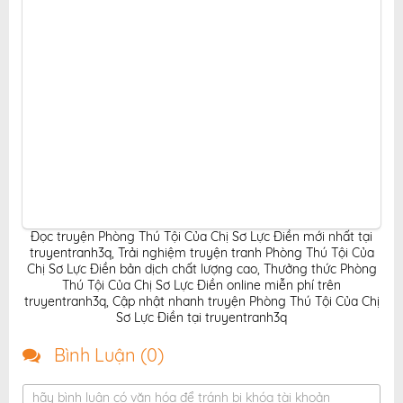
Đọc truyện Phòng Thú Tội Của Chị Sơ Lực Điền mới nhất tại
truyentranh3q
,
Trải nghiệm truyện tranh Phòng Thú Tội Của
Chị Sơ Lực Điền bản dịch chất lượng cao
,
Thưởng thức Phòng
Thú Tội Của Chị Sơ Lực Điền online miễn phí trên
truyentranh3q
,
Cập nhật nhanh truyện Phòng Thú Tội Của Chị
Sơ Lực Điền tại truyentranh3q
Bình Luận (
0
)
hãy bình luận có văn hóa để tránh bị khóa tài khoản