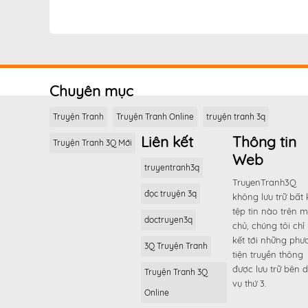
Chương 231
Chương 230
Chương 229
Chương 228
Chuyên mục
Chương 227
Truyện Tranh
Truyện Tranh Online
truyện tranh 3q
Chương 226
Liên kết
Thông tin
Truyện Tranh 3Q Mới
Chương 225
Web
Chương 224
truyentranh3q
TruyenTranh3Q
Chương 223
đọc truyện 3q
không lưu trữ bất 
Chương 222
tệp tin nào trên 
doctruyen3q
Chương 221
chủ, chúng tôi chỉ 
kết tới những phư
Chương 220
3Q Truyện Tranh
tiện truyền thông
Chương 219
được lưu trữ bên d
Truyện Tranh 3Q
vụ thứ 3.
Chương 218
Online