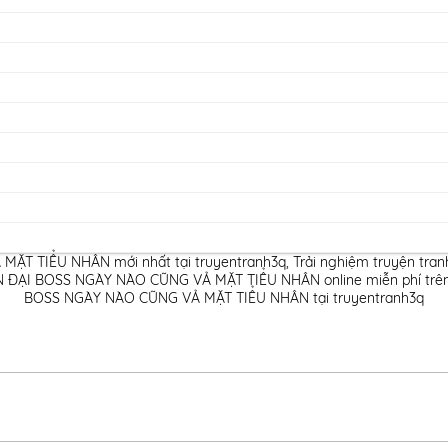
ẶT TIỂU NHÂN mới nhất tại truyentranh3q
,
Trải nghiệm truyện t
 ĐẠI BOSS NGÀY NÀO CŨNG VẢ MẶT TIỂU NHÂN online miễn phí trên
BOSS NGÀY NÀO CŨNG VẢ MẶT TIỂU NHÂN tại truyentranh3q