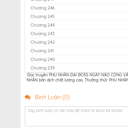
Chương 246
Chương 245
Chương 244
Chương 243
Chương 242
Chương 241
Chương 240
Chương 239
Đọc truyện PHU NHÂN ĐẠI BOSS NGÀY NÀO CŨNG VẢ M
Chương 238
NHÂN bản dịch chất lượng cao
,
Thưởng thức PHU NHÂN
Chương 237
Chương 236
Bình Luận (
0
)
Chương 235
hãy bình luận có văn hóa để tránh bị khóa tài khoản
Chương 234
Chương 233
Chương 232