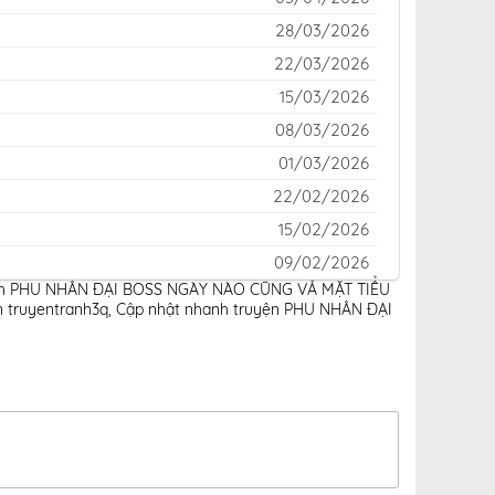
28/03/2026
22/03/2026
15/03/2026
08/03/2026
01/03/2026
22/02/2026
15/02/2026
09/02/2026
ranh PHU NHÂN ĐẠI BOSS NGÀY NÀO CŨNG VẢ MẶT TIỂU
09/02/2026
 truyentranh3q
,
Cập nhật nhanh truyện PHU NHÂN ĐẠI
09/02/2026
09/02/2026
09/02/2026
09/02/2026
09/02/2026
09/02/2026