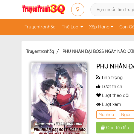
Truyentranh3q
Thể Loại
Xếp Hạng
Con Gá
Truyentranh3q
PHU NHÂN ĐẠI BOSS NGÀY NÀO CŨ
PHU NHÂN ĐẠ
Tình trạng
Lượt thích
Lượt theo dõi
Lượt xem
Manhua
Ngôn 
Đọc từ đầu