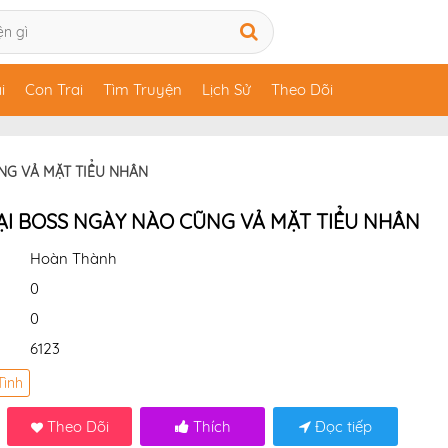
i
Con Trai
Tìm Truyện
Lịch Sử
Theo Dõi
NG VẢ MẶT TIỂU NHÂN
I BOSS NGÀY NÀO CŨNG VẢ MẶT TIỂU NHÂN
Hoàn Thành
0
0
6123
Tình
Theo Dõi
Thích
Đọc tiếp