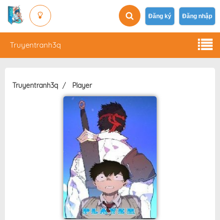
Đăng ký
Đăng nhập
Truyentranh3q
Truyentranh3q
Player