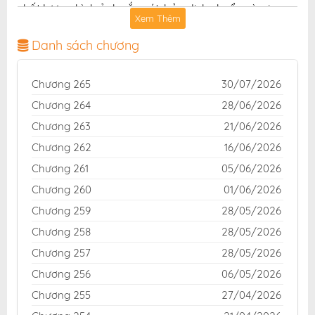
chất lượng hình ảnh sắc nét, bản dịch chuẩn và giao
Xem Thêm
diện thân thiện, mang đến trải nghiệm đọc truyện hấp
dẫn, tiện lợi, hoàn toàn miễn phí cho độc giả yêu thích
Danh sách chương
truyện tranh online.
Chương 265
30/07/2026
Chương 264
28/06/2026
Chương 263
21/06/2026
Chương 262
16/06/2026
Chương 261
05/06/2026
Chương 260
01/06/2026
Chương 259
28/05/2026
Chương 258
28/05/2026
Chương 257
28/05/2026
Chương 256
06/05/2026
Chương 255
27/04/2026