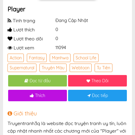
Player
Tình trạng
Đang Cập Nhật
Lượt thích
0
Lượt theo dõi
0
Lượt xem
11094
Action
Fantasy
Manhwa
School Life
Supernatural
Truyện Màu
Webtoon
Tu Tiên
Đọc từ đầu
Theo Dõi
Thích
Đọc tiếp
Giới thiệu
Truyentranh3q là website đọc truyện tranh uy tín, luôn
cập nhật nhanh nhất các chương mới của "Player" với