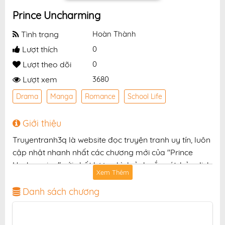
Prince Uncharming
Tình trạng
Hoàn Thành
Lượt thích
0
Lượt theo dõi
0
Lượt xem
3680
Drama
Manga
Romance
School Life
Giới thiệu
Truyentranh3q là website đọc truyện tranh uy tín, luôn
cập nhật nhanh nhất các chương mới của "Prince
Uncharming" với chất lượng hình ảnh sắc nét, bản dịch
Xem Thêm
chuẩn và giao diện thân thiện, mang đến trải nghiệm
đọc truyện hấp dẫn, tiện lợi, hoàn toàn miễn phí cho
Danh sách chương
độc giả yêu thích truyện tranh online.