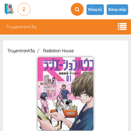
Đăng ký
Đăng nhập
Truyentranh3q
Truyentranh3q
Radiation House