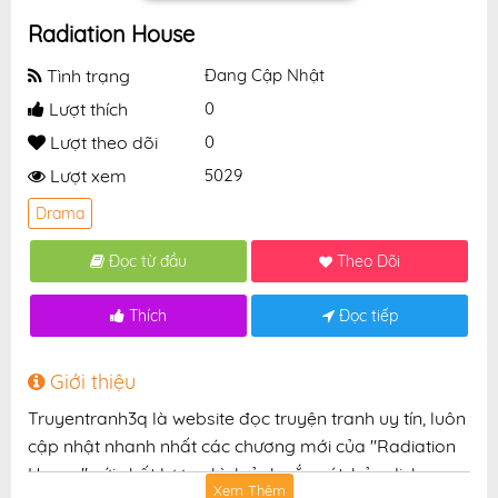
Radiation House
Tình trạng
Đang Cập Nhật
Lượt thích
0
Lượt theo dõi
0
Lượt xem
5029
Drama
Đọc từ đầu
Theo Dõi
Thích
Đọc tiếp
Giới thiệu
Truyentranh3q là website đọc truyện tranh uy tín, luôn
cập nhật nhanh nhất các chương mới của "Radiation
House" với chất lượng hình ảnh sắc nét, bản dịch
Xem Thêm