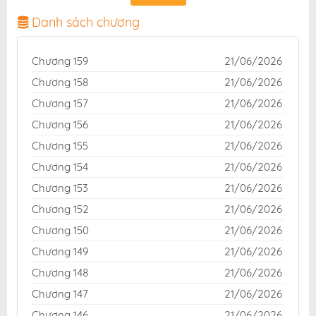
chuẩn và giao diện thân thiện, mang đến trải nghiệm
đọc truyện hấp dẫn, tiện lợi, hoàn toàn miễn phí cho
Danh sách chương
độc giả yêu thích truyện tranh online.
Chương 159
21/06/2026
Chương 158
21/06/2026
Chương 157
21/06/2026
Chương 156
21/06/2026
Chương 155
21/06/2026
Chương 154
21/06/2026
Chương 153
21/06/2026
Chương 152
21/06/2026
Chương 150
21/06/2026
Chương 149
21/06/2026
Chương 148
21/06/2026
Chương 147
21/06/2026
Chương 146
21/06/2026