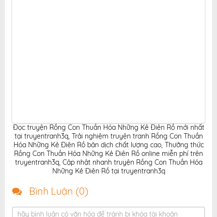
Đọc truyện Rồng Con Thuần Hóa Những Kẻ Điên Rồ mới nhất
tại truyentranh3q
,
Trải nghiệm truyện tranh Rồng Con Thuần
Hóa Những Kẻ Điên Rồ bản dịch chất lượng cao
,
Thưởng thức
Rồng Con Thuần Hóa Những Kẻ Điên Rồ online miễn phí trên
truyentranh3q
,
Cập nhật nhanh truyện Rồng Con Thuần Hóa
Những Kẻ Điên Rồ tại truyentranh3q
Bình Luận (
0
)
hãy bình luận có văn hóa để tránh bị khóa tài khoản