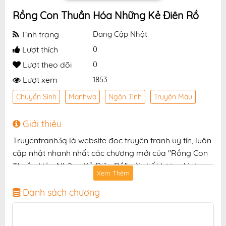
Rồng Con Thuần Hóa Những Kẻ Điên Rồ
Tình trạng
Đang Cập Nhật
Lượt thích
0
Lượt theo dõi
0
Lượt xem
1853
Chuyển Sinh
Manhwa
Ngôn Tình
Truyện Màu
Giới thiệu
Truyentranh3q là website đọc truyện tranh uy tín, luôn
cập nhật nhanh nhất các chương mới của "Rồng Con
Thuần Hóa Những Kẻ Điên Rồ" với chất lượng hình
Xem Thêm
ảnh sắc nét, bản dịch chuẩn và giao diện thân thiện,
mang đến trải nghiệm đọc truyện hấp dẫn, tiện lợi,
Danh sách chương
hoàn toàn miễn phí cho độc giả yêu thích truyện tranh
online.