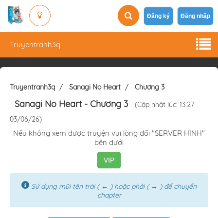
Đăng ký
Đăng nhập
Truyentranh3q
Truyentranh3q
Sanagi No Heart
Chương 3
Sanagi No Heart
- Chương 3
(Cập nhật lúc: 13:27
03/06/26)
Nếu không xem được truyện vui lòng đổi "SERVER HÌNH"
bên dưới
VIP
Sử dụng mũi tên trái ( ← ) hoặc phải ( → ) để chuyển
chapter