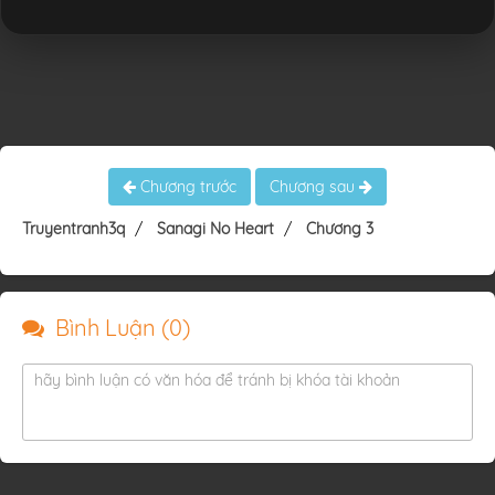
Chương trước
Chương sau
Truyentranh3q
Sanagi No Heart
Chương 3
Bình Luận (
0
)
hãy bình luận có văn hóa để tránh bị khóa tài khoản